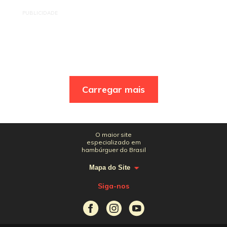
PUBLICIDADE
Carregar mais
O maior site
especializado em
hambúrguer do Brasil
Mapa do Site
Siga-nos