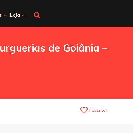
s
Loja
guerias de Goiânia –
Favoritar