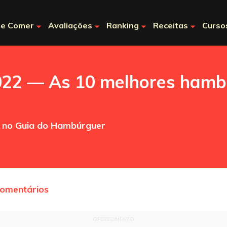
e Comer
Avaliações
Ranking
Receitas
Curso
2 — As 10 melhores hambur
a no Guia do Hambúrguer
comentários
OFERECIMENTO