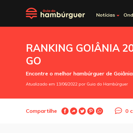
Notícias
Ond
RANKING GOIÂNIA 202
GO
Encontre o melhor hambúrguer de Goiâni
Atualizado em 13/06/2022 por Guia do Hambúrguer
Compartilhe
0 