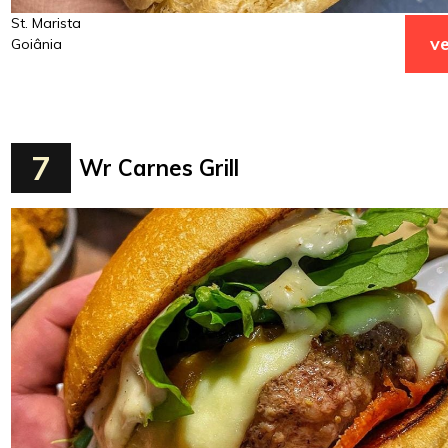
St. Marista
ve
Goiânia
7
Wr Carnes Grill