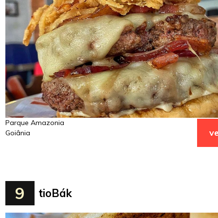
Parque Amazonia
ve
Goiânia
9
tioBák