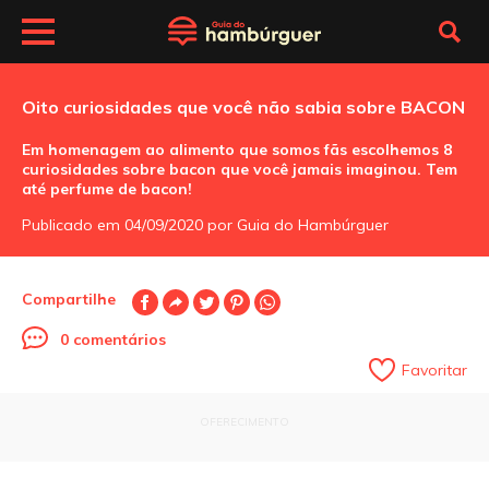
Oito curiosidades que você não sabia sobre BACON
Em homenagem ao alimento que somos fãs escolhemos 8
curiosidades sobre bacon que você jamais imaginou. Tem
até perfume de bacon!
Publicado em 04/09/2020 por Guia do Hambúrguer
Compartilhe
0 comentários
Favoritar
OFERECIMENTO