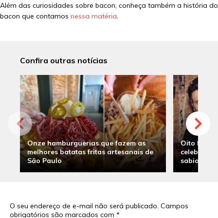
Além das curiosidades sobre bacon, conheça também a história do
bacon que contamos
nessa matéria
.
Confira outras notícias
Onze hamburguerias que fazem as
Oito hambu
melhores batatas fritas artesanais de
celebridade
São Paulo
sabia
O seu endereço de e-mail não será publicado.
Campos
obrigatórios são marcados com
*