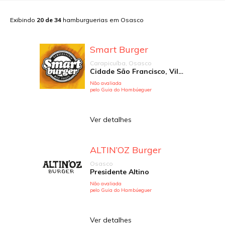
Exibindo
20
de
34
hamburguerias em
Osasco
Smart Burger
Carapicuíba, Osasco
Cidade São Francisco, Vila Silviania
Não avaliada
pelo Guia do Hambúeguer
Ver detalhes
ALTIN’OZ Burger
Osasco
Presidente Altino
Não avaliada
pelo Guia do Hambúeguer
Ver detalhes