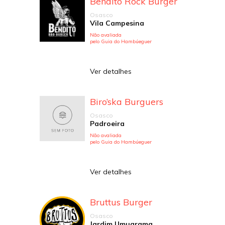
Bendito Rock Burger
Osasco
Vila Campesina
Não avaliada
pelo Guia do Hambúeguer
Ver detalhes
Biro’ska Burguers
Osasco
Padroeira
Não avaliada
pelo Guia do Hambúeguer
Ver detalhes
Bruttus Burger
Osasco
Jardim Umuarama