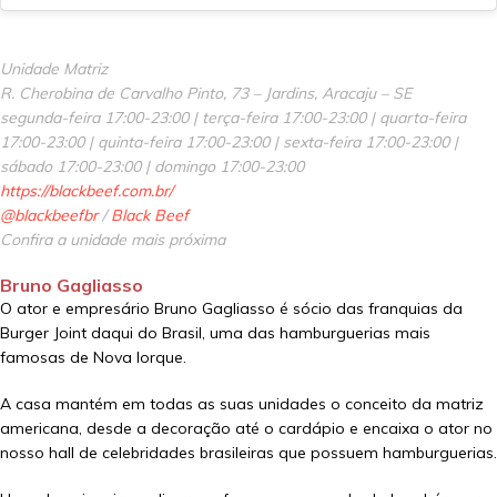
Unidade Matriz
R. Cherobina de Carvalho Pinto, 73 – Jardins, Aracaju – SE
segunda-feira 17:00-23:00 | terça-feira 17:00-23:00 | quarta-feira
17:00-23:00 | quinta-feira 17:00-23:00 | sexta-feira 17:00-23:00 |
sábado 17:00-23:00 | domingo 17:00-23:00
https://blackbeef.com.br/
@blackbeefbr
/
Black Beef
Confira a unidade mais próxima
Bruno Gagliasso
O ator e empresário Bruno Gagliasso é sócio das franquias da
Burger Joint daqui do Brasil, uma das hamburguerias mais
famosas de Nova Iorque.
A casa mantém em todas as suas unidades o conceito da matriz
americana, desde a decoração até o cardápio e encaixa o ator no
nosso hall de celebridades brasileiras que possuem hamburguerias.