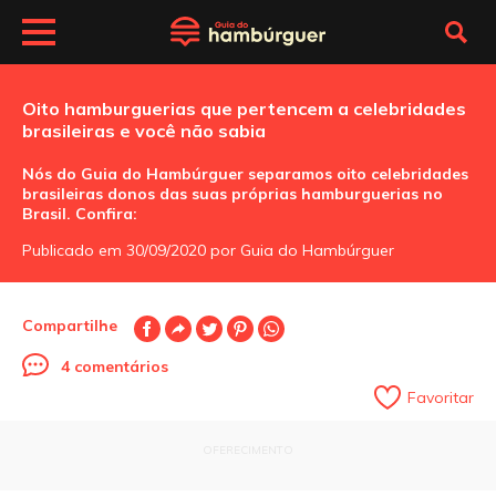
Oito hamburguerias que pertencem a celebridades
brasileiras e você não sabia
Nós do Guia do Hambúrguer separamos oito celebridades
brasileiras donos das suas próprias hamburguerias no
Brasil. Confira:
Publicado em 30/09/2020 por Guia do Hambúrguer
Compartilhe
4 comentários
Favoritar
OFERECIMENTO