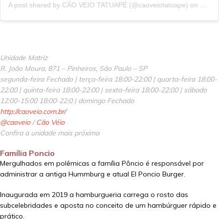
A post shared by CÃO VEIO TATUAPÉ (@caoveiotatuape)
on
Mar 1
Unidade Matriz
R. João Moura, 871 – Pinheiros, São Paulo – SP
segunda-feira Fechado | terça-feira 18:00-22:00 | quarta-feira 18:00-
22:00 | quinta-feira 18:00-22:00 | sexta-feira 18:00-22:00 | sábado
12:00-15:00 18:00-22:0 | domingo Fechado
http://caoveio.com.br/
@caoveio
/
Cão Véio
Confira a unidade mais próxima
Família Poncio
Mergulhados em polêmicas a família Pôncio é responsável por
administrar a antiga Hummburg e atual El Poncio Burger.
Inaugurada em 2019 a hamburgueria carrega o rosto das
subcelebridades e aposta no conceito de um hambúrguer rápido e
prático.