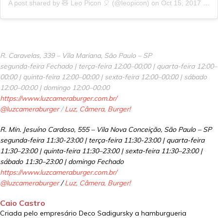
A post shared by 🧸 Leo Picon 🎈 (@leopicon)
on
Oct 15, 2017 at 10:23am PDT
R. Caravelas, 339 – Vila Mariana, São Paulo – SP
segunda-feira Fechado | terça-feira 12:00–00:00 | quarta-feira 12:00–
00:00 | quinta-feira 12:00–00:00 | sexta-feira 12:00–00:00 | sábado
12:00–00:00 | domingo 12:00–00:00
https://www.luzcameraburger.com.br/
@luzcameraburger
/
Luz, Câmera, Burger!
R. Min. Jesuíno Cardoso, 555 – Vila Nova Conceição, São Paulo – SP
segunda-feira 11:30-23:00 | terça-feira 11:30-23:00 | quarta-feira
11:30–23:00 | quinta-feira 11:30–23:00 | sexta-feira 11:30–23:00 |
sábado 11:30–23:00 | domingo Fechado
https://www.luzcameraburger.com.br/
@luzcameraburger
/
Luz, Câmera, Burger!
Caio Castro
Criada pelo empresário Deco Sadigursky a hamburgueria