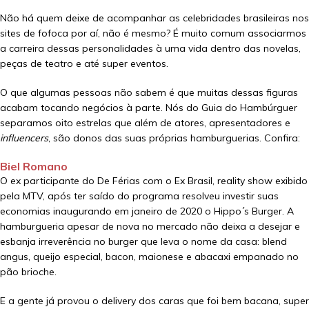
Não há quem deixe de acompanhar as celebridades brasileiras nos
sites de fofoca por aí, não é mesmo? É muito comum associarmos
a carreira dessas personalidades à uma vida dentro das novelas,
peças de teatro e até super eventos.
O que algumas pessoas não sabem é que muitas dessas figuras
acabam tocando negócios à parte. Nós do Guia do Hambúrguer
separamos oito estrelas que além de atores, apresentadores e
influencers
, são donos das suas próprias hamburguerias. Confira:
Biel Romano
O ex participante do De Férias com o Ex Brasil, reality show exibido
pela MTV, após ter saído do programa resolveu investir suas
economias inaugurando em janeiro de 2020 o Hippo´s Burger. A
hamburgueria apesar de nova no mercado não deixa a desejar e
esbanja irreverência no burger que leva o nome da casa: blend
angus, queijo especial, bacon, maionese e abacaxi empanado no
pão brioche.
E a gente já provou o delivery dos caras que foi bem bacana, super