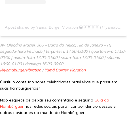
A post shared by Yámã! Burger Vibration 🍔🇯🇲🇧🇷 (@yamaburgervibration)
Av. Olegário Maciel, 366 – Barra da Tijuca, Rio de Janeiro – RJ
segunda-feira Fechado | terça-feira 17:30-00:00 | quarta-feira 17:00-
00:00 | quinta-feira 17:00-01:00 | sexta-feira 17:00-01:00 | sábado
16:00-01:00 | domingo 16:00-00:00
@yamaburgervibration
/
Yamã Burger Vibration
Curtiu o conteúdo sobre celebridades brasileiras que possuem
suas hamburguerias?
Não esquece de deixar seu comentário e seguir o
Guia do
Hambúrguer
nas redes sociais para ficar por dentro dessas e
outras novidades do mundo do Hambúrguer.