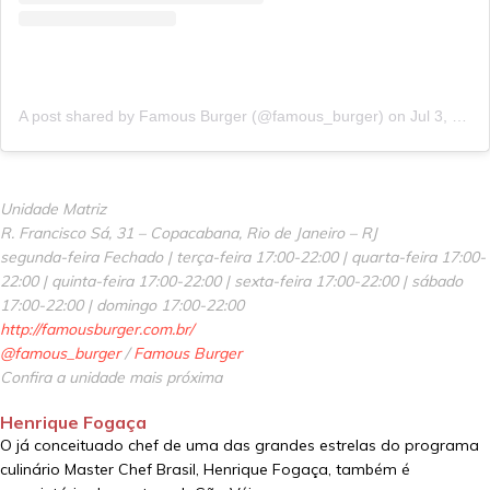
A post shared by Famous Burger (@famous_burger)
on
Jul 3, 2020 at 2:42pm PDT
Unidade Matriz
R. Francisco Sá, 31 – Copacabana, Rio de Janeiro – RJ
segunda-feira Fechado | terça-feira 17:00-22:00 | quarta-feira 17:00-
22:00 | quinta-feira 17:00-22:00 | sexta-feira 17:00-22:00 | sábado
17:00-22:00 | domingo 17:00-22:00
http://famousburger.com.br/
@famous_burger
/
Famous Burger
Confira a unidade mais próxima
Henrique Fogaça
O já conceituado chef de uma das grandes estrelas do programa
culinário Master Chef Brasil, Henrique Fogaça, também é