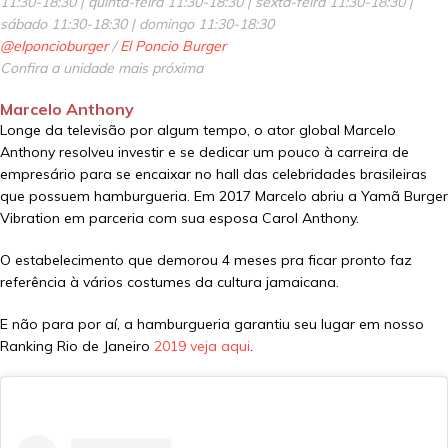
11:30-18:30 | quinta-feira 11:30-18:30 | sexta-feira 11:30-18:30 |
sábado 11:30-18:30 | domingo 11:30-18:30
@elponcioburger
/
El Poncio Burger
Confira a unidade mais próxima
Marcelo Anthony
Longe da televisão por algum tempo, o ator global Marcelo
Anthony resolveu investir e se dedicar um pouco à carreira de
empresário para se encaixar no hall das celebridades brasileiras
que possuem hamburgueria. Em 2017 Marcelo abriu a Yamã Burger
Vibration em parceria com sua esposa Carol Anthony.
O estabelecimento que demorou 4 meses pra ficar pronto faz
referência à vários costumes da cultura jamaicana.
E não para por aí, a hamburgueria garantiu seu lugar em nosso
Ranking Rio de Janeiro
2019 veja aqui
.