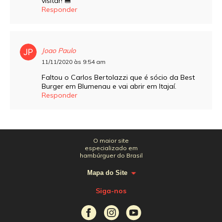
visitar! 🍔
Responder
Joao Paulo
11/11/2020 às 9:54 am
Faltou o Carlos Bertolazzi que é sócio da Best
Burger em Blumenau e vai abrir em Itajaí.
Responder
O maior site
especializado em
hambúrguer do Brasil
Mapa do Site
Siga-nos