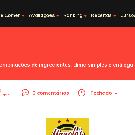
e Comer
Avaliações
Ranking
Receitas
Curso
binações de ingredientes, clima simples e entrega 
o
0 comentários
Fechado
liada