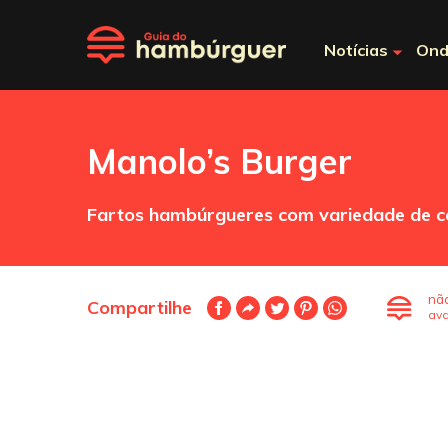
Notícias
Ond
Manolo’s Burger
Fartos hambúrgueres com variedade de com
nã
Compartilhe
ava