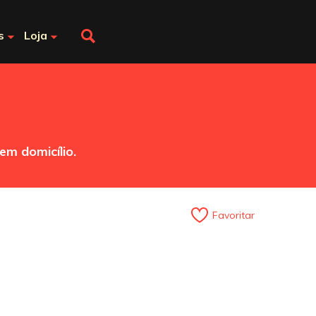
s
Loja
em domicílio.
Favoritar