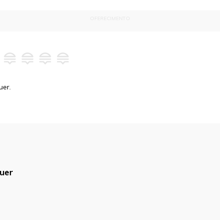
OFERECIMENTO
uer.
uer
blicado.
Campos obrigatórios são