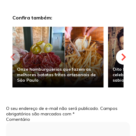
Confira também:
Onze hamburguerias que fazem as
Oito hambu
melhores batatas fritas artesanais de
celebridade
São Paulo
sabia
O seu endereço de e-mail não será publicado.
Campos
obrigatórios são marcados com
*
Comentário