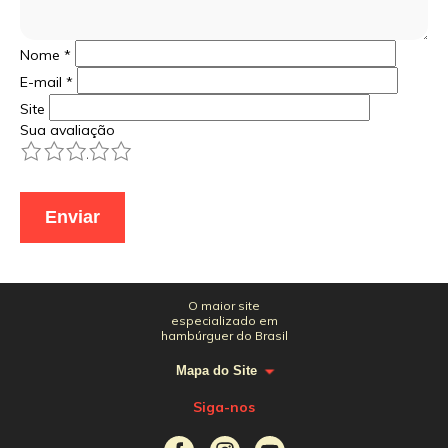
Nome
*
E-mail
*
Site
Sua avaliação
1
2
3
4
5
O maior site
especializado em
hambúrguer do Brasil
Mapa do Site
Siga-nos