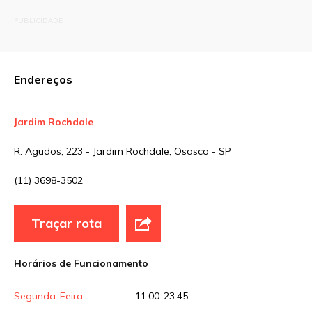
O seu endereço de e-mail não será publicado.
PUBLICIDADE
Campos obrigatórios são marcados com
*
Comentário
Endereços
Jardim Rochdale
Nome
*
R. Agudos, 223 - Jardim Rochdale, Osasco - SP
(11) 3698-3502
E-mail
*
Traçar rota
Site
Horários de Funcionamento
Sua avaliação
Segunda-Feira
11:00-23:45