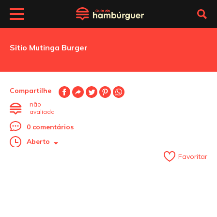
Sitio Mutinga Burger
Compartilhe
não
avaliada
0 comentários
Aberto
Favoritar