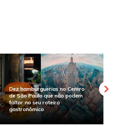
Dez hamburguerias no Centro
de São Paulo que não podem
faltar no seu roteiro
O
gastronômico
s