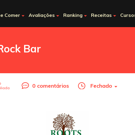
e Comer
Avaliações
Ranking
Receitas
Curso
Rock Bar
o
0 comentários
Fechado
liada