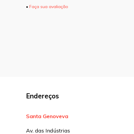
•
Faça sua avaliação
O seu endereço de e-mail não será pu
marcados com
*
Comentário
Nome
*
E-mail
*
Endereços
Site
Santa Genoveva
Sua avaliação
Av. das Indústrias