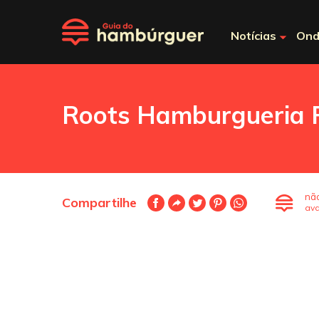
Notícias
Ond
Roots Hamburgueria 
nã
Compartilhe
ava