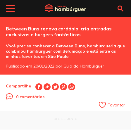
Between Buns renova cardápio, cria entradas
exclusivas e burgers fantásticos
Você precisa conhecer a Between Buns, hamburgueria que
combinou hambúrguer com defumação e está entre as
minhas favoritas em São Paulo
Publicado em 20/01/2022 por Guia do Hambúrguer
Compartilhe
0 comentários
Favoritar
OFERECIMENTO