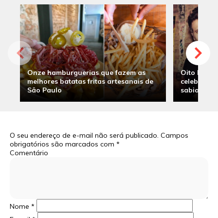
Onze hamburguerias que fazem as
Oito hambu
melhores batatas fritas artesanais de
celebridade
São Paulo
sabia
O seu endereço de e-mail não será publicado.
Campos
obrigatórios são marcados com
*
Comentário
Nome
*