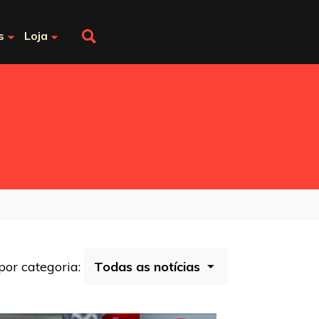
s
Loja
 por categoria: