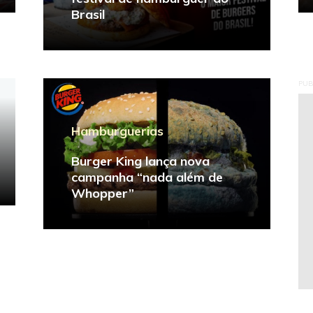
Brasil
PUB
Hamburguerias
Burger King lança nova
campanha “nada além de
Whopper”