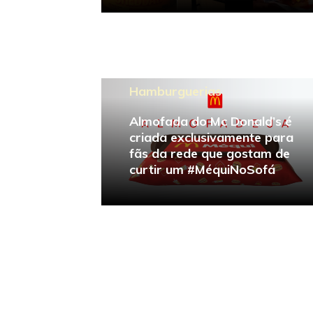
Hamburguerias
Almofada do Mc Donald’s é
criada exclusivamente para
fãs da rede que gostam de
curtir um #MéquiNoSofá