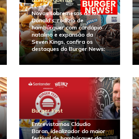
Novas sobremesas do Mc
Donald’s, rodízio de
hambúrguer com cardápio
natalino e expansão da
Seven Kings, confira os
destaques do Burger News:
Burger Fest
Entrevistamos Cláudio
Baran, idealizador do maior
festival de hambúrguer do