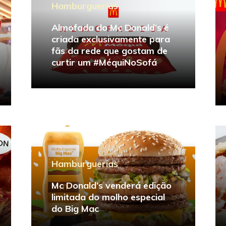
Hamburguerias
Almofada do Mc Donald’s é
criada exclusivamente para
fãs da rede que gostam de
curtir um #MéquiNoSofá
Hamburguerias
Mc Donald’s venderá edição
limitada do molho especial
do Big Mac