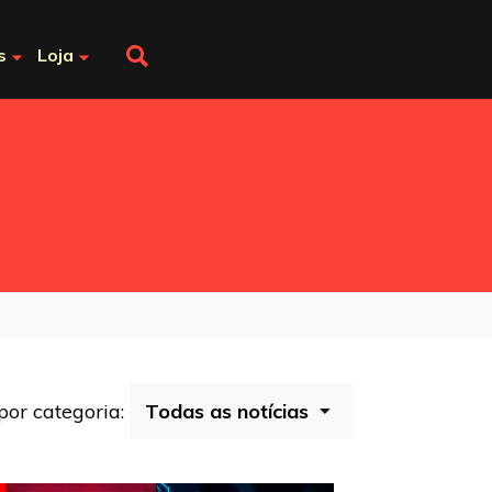
s
Loja
 por categoria: