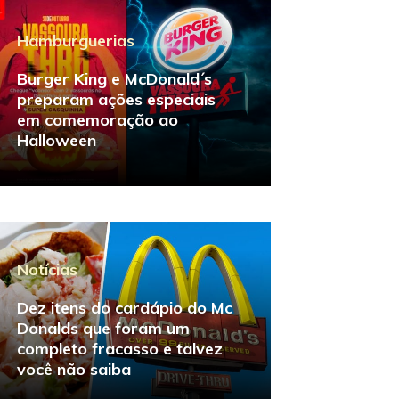
Hamburguerias
Burger King e McDonald´s
preparam ações especiais
em comemoração ao
Halloween
Notícias
Dez itens do cardápio do Mc
Donalds que foram um
completo fracasso e talvez
você não saiba