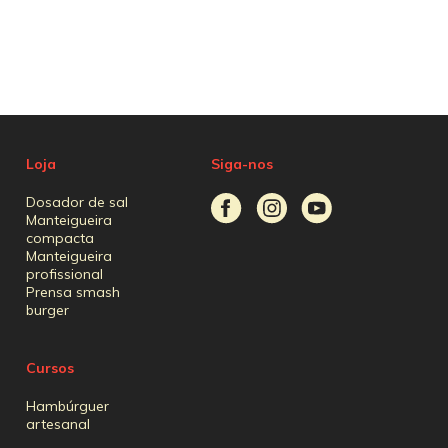
Loja
Siga-nos
Dosador de sal
Manteigueira
compacta
Manteigueira
profissional
Prensa smash
burger
Cursos
Hambúrguer
artesanal