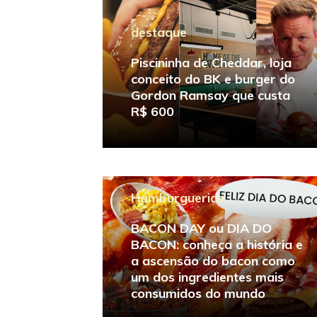
destaque
Piscininha de Cheddar, loja
conceito do BK e burger do
Gordon Ramsay que custa
R$ 600
Hamburguerias
BACON DAY ou DIA DO
BACON: conheça a história e
a ascensão do bacon como
um dos ingredientes mais
consumidos do mundo