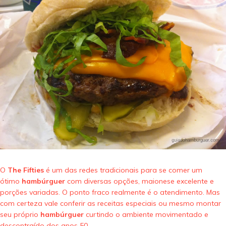
O
The Fifties
é um das redes tradicionais para se comer um
ótimo
hambúrguer
com diversas opções, maionese excelente e
porções variadas. O ponto fraco realmente é o atendimento. Mas
com certeza vale conferir as receitas especiais ou mesmo montar
seu próprio
hambúrguer
curtindo o ambiente movimentado e
descontraído dos anos 50.