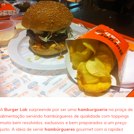
A
Burger Lab
surpreende por ser uma
hamburgueria
na praça de
alimentação servindo hambúrgueres de qualidade com toppings
muito bem resolvidos, exclusivos e bem preparados a um preço
justo. A ideia de servir
hambúrgueres
gourmet com a rapidez