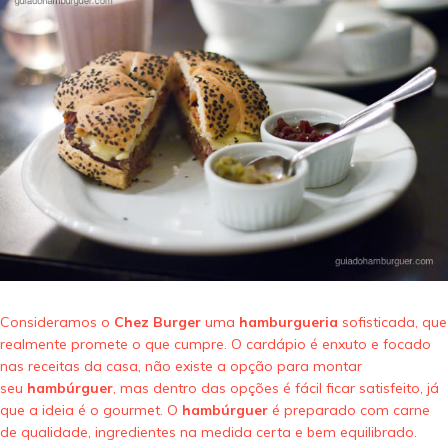
Consideramos o
Chez Burger
uma
hamburgueria
sofisticada, que
realmente promete o que cumpre. O cardápio é enxuto e focado
nas receitas da casa, não existe a opção para montar
seu
hambúrguer
, mas dentro das opções é fácil ficar satisfeito, já
que a ideia é o gourmet. O
hambúrguer
é preparado com carne
de qualidade, ingredientes na medida certa e bem equilibrado.