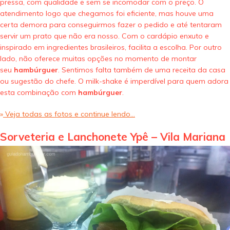
pressa, com qualidade e sem se incomodar com o preço. O
atendimento logo que chegamos foi eficiente, mas houve uma
certa demora para conseguirmos fazer o pedido e até tentaram
servir um prato que não era nosso. Com o cardápio enxuto e
inspirado em ingredientes brasileiros, facilita a escolha. Por outro
lado, não oferece muitas opções no momento de montar
seu
hambúrguer
. Sentimos falta também de uma receita da casa
ou sugestão do chefe. O milk-shake é imperdível para quem adora
esta combinação com
hambúrguer
.
»
Veja todas as fotos e continue lendo…
Sorveteria e Lanchonete Ypê – Vila Mariana