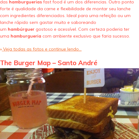
das
hamburguerias
fast food é um dos diferencias. Outro ponto
forte é qualidade da carne e flexibilidade de montar seu lanche
com ingredientes diferenciados. Ideal para uma refeição ou um
lanche rápido sem gastar muito e saboreando
um
hambúrguer
gostoso e acessível. Com certeza poderia ter
uma
hamburgueria
com ambiente exclusivo que faria sucesso.
»
Veja todas as fotos e continue lendo…
The Burger Map – Santo André