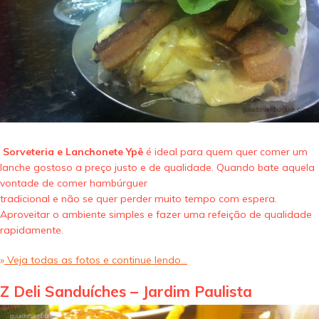
Sorveteria e Lanchonete Ypê
é ideal para quem quer comer um
lanche gostoso a preço justo e de qualidade. Quando bate aquela
vontade de comer hambúrguer
tradicional e não se quer perder muito tempo com espera.
Aproveitar o ambiente simples e fazer uma refeição de qualidade
rapidamente.
»
Veja todas as fotos e continue lendo…
Z Deli Sanduíches – Jardim Paulista