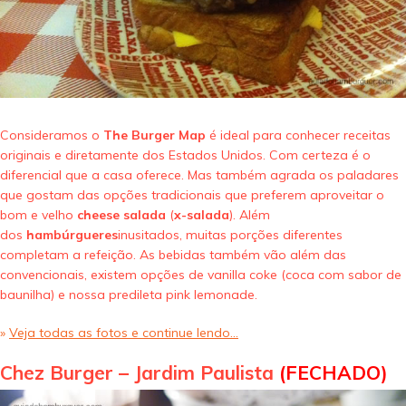
Consideramos o
The Burger Map
é ideal para conhecer receitas
originais e diretamente dos Estados Unidos. Com certeza é o
diferencial que a casa oferece. Mas também agrada os paladares
que gostam das opções tradicionais que preferem aproveitar o
bom e velho
cheese salada
(
x-salada
). Além
dos
hambúrgueres
inusitados, muitas porções diferentes
completam a refeição. As bebidas também vão além das
convencionais, existem opções de vanilla coke (coca com sabor de
baunilha) e nossa predileta pink lemonade.
»
Veja todas as fotos e continue lendo…
Chez Burger – Jardim Paulista
(FECHADO)