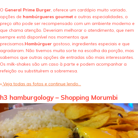
O
General Prime Burger
, oferece um cardápio muito variado,
opções de
hambúrgueres gourmet
e outras especialidades, o
preço alto pode ser recompensado com um ambiente moderno e
que chama atenção. Deveriam melhorar o atendimento, que nem
sempre está disponível nos momentos que
precisamos.
Hambúrguer
gostoso, ingredientes especiais e que
agradaram. Não tivemos muita sorte na escolha da porção, mas
sabemos que outras opções de entradas são mais interessantes.
Os milk-shakes são um caso à parte e podem acompanhar a
refeição ou substituírem a sobremesa.
»
Veja todas as fotos e continue lendo…
h3 hamburgology – Shopping Morumbi