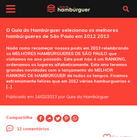
O Guia do Hambúrguer selecionou os melhores
hambúrgueres de São Paulo em 2012 2013
Nada como recomeçar nossos posts em 2013 relembrando
os MELHORES HAMBÚRGUERES DE SÃO PAULO que
visitamos no ano passado. Este post não é um RANKING,
ordenamos os lugares alfabeticamente. Este ano teremos
grandes novidades com o lançamento do MELHOR
RANKING DE HAMBÚRGUER de todos os tempos. Ficamos
extremamente felizes que em 2012 várias hamburguerias e
[…]
Publicado em 14/02/2013 por Guia do Hambúrguer
Compartilhe
12 comentários