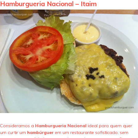
Hamburgueria Nacional – Itaim
Consideramos a
Hamburgueria Nacional
ideal para quem quer
um curtir um
hambúrguer
em um restaurante sofisticado, sem