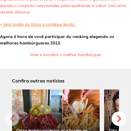
dúvida o conjunto surpreendeu pela qualidade e sabor com uma
receita clássica.
»
Veja todas as fotos e continue lendo…
Agora é hora de você participar do ranking elegendo os
melhores hambúrgueres 2013:
Vote e escolha o melhor hambúrguer
Confira outras notícias
Onze hamburguerias que fazem as
Oito hambu