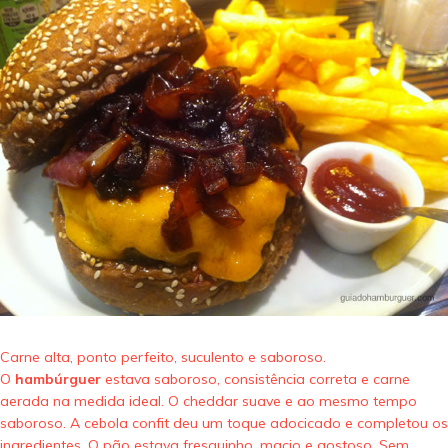
Carne alta, ponto perfeito, suculento e saboroso.
O
hambúrguer
estava saboroso, consistência correta e carne
aerada na medida ideal. O cheddar suave e ao mesmo tempo
saboroso. A cebola confit deu um toque adocicado e completou os
ingredientes. O pão estava fresquinho, macio e gostoso. Sem