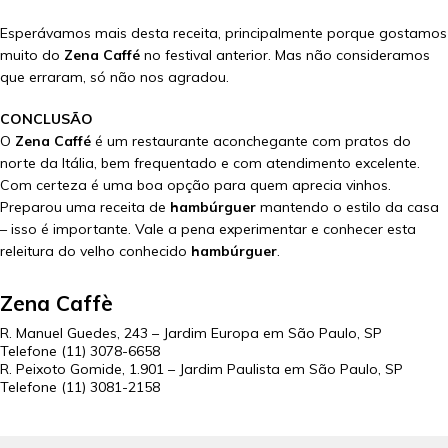
Esperávamos mais desta receita, principalmente porque gostamos
muito do
Zena Caffé
no festival anterior. Mas não consideramos
que erraram, só não nos agradou.
CONCLUSÃO
O
Zena Caffé
é um restaurante aconchegante com pratos do
norte da Itália, bem frequentado e com atendimento excelente.
Com certeza é uma boa opção para quem aprecia vinhos.
Preparou uma receita de
hambúrguer
mantendo o estilo da casa
– isso é importante. Vale a pena experimentar e conhecer esta
releitura do velho conhecido
hambúrguer
.
Zena Caffè
R. Manuel Guedes, 243 – Jardim Europa em
São Paulo
,
SP
Telefone
(11) 3078-6658
R. Peixoto Gomide, 1.901 – Jardim Paulista em
São Paulo
,
SP
Telefone
(11) 3081-2158