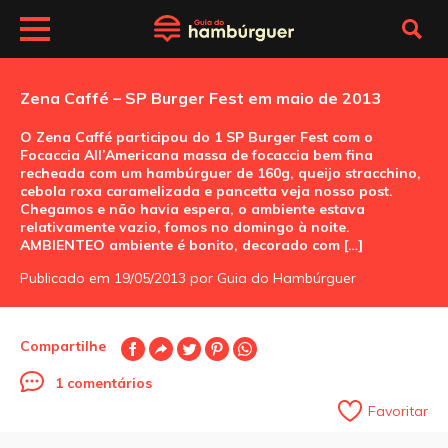
Zena Caffé – SP Burger Fest em maio de 2013
O Zena Caffé participou do 1 SP Burger Fest com o
Focaccia All’Americana massa de focaccia bem fina
recheada com um hambúrguer de 160g, queijo stracchino,
cebola roxa caramelizada e pancetta veja nosso post.
Chegamos e não havia espera, o ambiente estava
relativamente vazio, fomos no domingo à noite.
AMBIENTEO ambiente é bonito, decorado com […]
Publicado em 19/05/2013 por Guia do Hambúrguer
Compartilhe
1 comentários
Favoritar