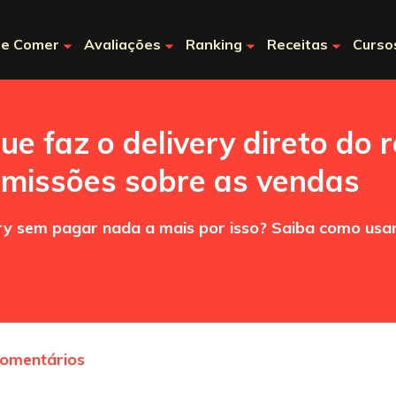
e Comer
Avaliações
Ranking
Receitas
Curso
ue faz o delivery direto do 
omissões sobre as vendas
ry sem pagar nada a mais por isso? Saiba como usa
comentários