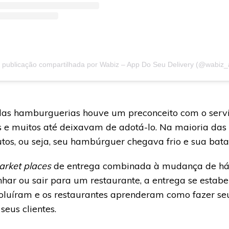
das hamburguerias houve um preconceito com o servi
 e muitos até deixavam de adotá-lo. Na maioria das
os, ou seja, seu hambúrguer chegava frio e sua bat
arket places
de entrega combinada à mudança de háb
har ou sair para um restaurante, a entrega se estab
oluíram e os restaurantes aprenderam como fazer s
eus clientes.