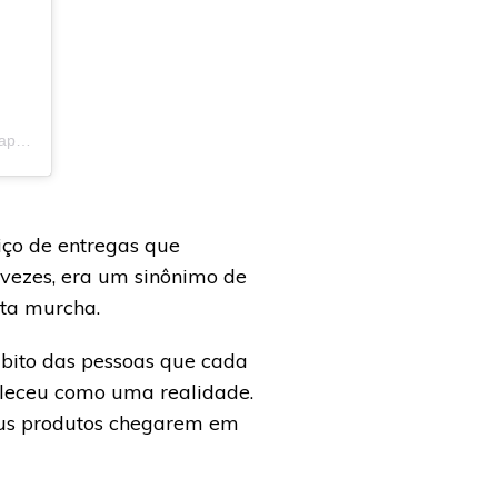
Uma publicação compartilhada por Wabiz – App Do Seu Delivery (@wabiz_appdelivery)
em
17 de Abr, 2020 às 8:00 PDT
ço de entregas que
 vezes, era um sinônimo de
ata murcha.
ito das pessoas que cada
eleceu como uma realidade.
eus produtos chegarem em