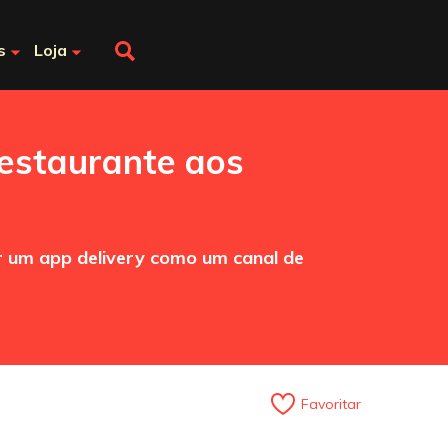
s
Loja
restaurante aos
r um app delivery como um canal de
Favoritar