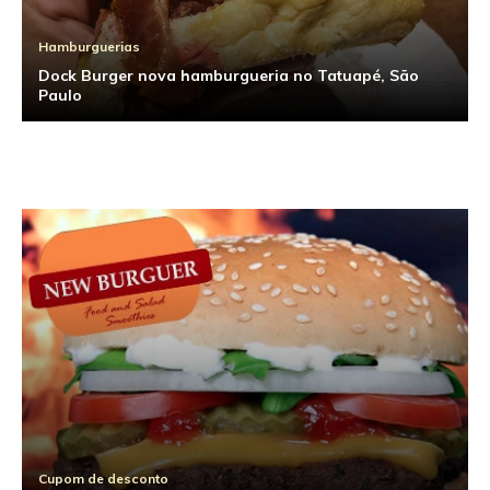
Hamburguerias
Dock Burger nova hamburgueria no Tatuapé, São
Hamburguerias
Paulo
Ranking 2011: Os melhores hambúrgueres de São
Paulo
Cupom de desconto