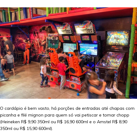
O cardápio é bem vasto, há porções de entradas até chapas com
picanha e filé mignon para quem só vai petiscar e tomar chopp
(Heineken R$ 9,90 350ml ou R$ 16,90 600ml e o Amstel R$ 8,90
350ml ou R$ 15,90 600ml).