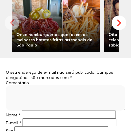
Onze hamburguerias que fazem as
Oito hambu
melhores batatas fritas artesanais de
celebridade
São Paulo
sabia
O seu endereço de e-mail não será publicado.
Campos
obrigatórios são marcados com
*
Comentário
Nome
*
E-mail
*
Site