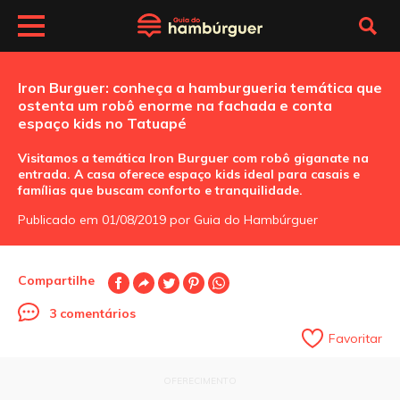
Iron Burguer: conheça a hamburgueria temática que
ostenta um robô enorme na fachada e conta
espaço kids no Tatuapé
Visitamos a temática Iron Burguer com robô giganate na
entrada. A casa oferece espaço kids ideal para casais e
famílias que buscam conforto e tranquilidade.
Publicado em 01/08/2019 por Guia do Hambúrguer
Compartilhe
3 comentários
Favoritar
OFERECIMENTO