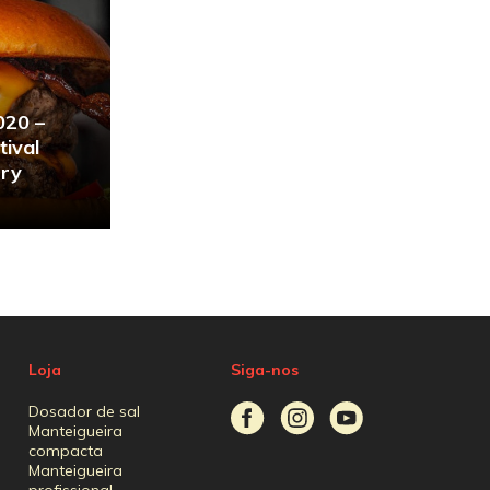
020 –
tival
ery
Loja
Siga-nos
Dosador de sal
Manteigueira
compacta
Manteigueira