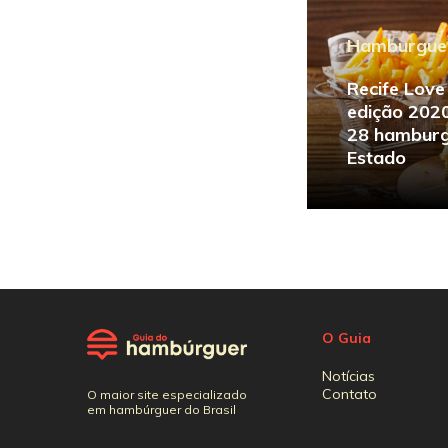
Hamburgue
Recife Love
edição 202
28 hamburg
Estado
O Guia
Notícias
Contato
O maior site especializado
em hambúrguer do Brasil