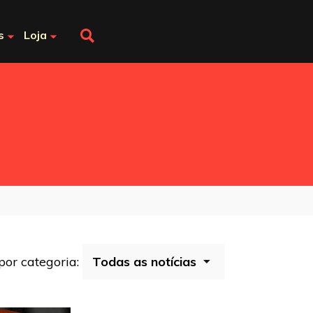
s
Loja
 por categoria: