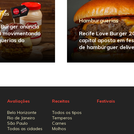
rias
Hamburguerias
 Burger anuncia
0 movimentando
Recife Love Burger 2
uerias do
capital aposta em fes
de hambúrguer deliv
Avaliações
Receitas
Festivais
Belo Horizonte
Todos os tipos
Rio de Janeiro
Temperos
São Paulo
Carnes
Todas as cidades
Molhos