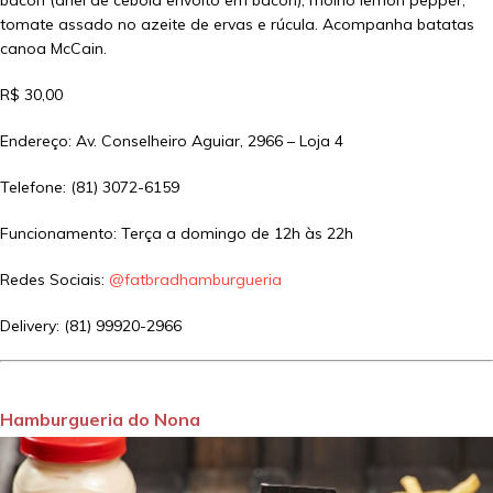
bacon (anel de cebola envolto em bacon), molho lemon pepper,
tomate assado no azeite de ervas e rúcula. Acompanha batatas
canoa McCain.
R$ 30,00
Endereço: Av. Conselheiro Aguiar, 2966 – Loja 4
Telefone: (81) 3072-6159
Funcionamento: Terça a domingo de 12h às 22h
Redes Sociais:
@fatbradhamburgueria
Delivery: (81) 99920-2966
Hamburgueria do Nona