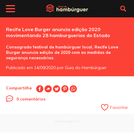
Recife Love Burger anuncia edição 2020
movimentando 28 hamburguerias do Estado
Consagrado festival de hambúrguer local, Recife Love
Burger anuncia edição de 2020 com as medidas de
segurança necessárias.
Publicado em 14/09/2020 por Guia do Hambúrguer
Compartilhe
0 comentários
Favoritar
OFERECIMENTO