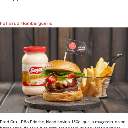
Fat Brad Hamburgueria
Brad Gru – Pão Brioche, blend bovino 130g, queijo muçarela, onion