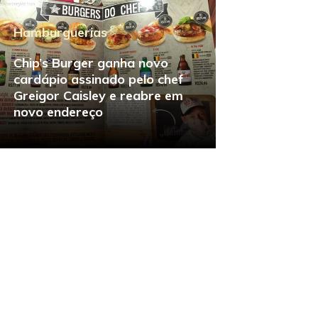
Hamburguerias
Hamburguerias
Chip’s Burger ganha novo
cardápio assinado pelo chef
Inauguração do Guia do
Greigor Caisley e reabre em
Hambúrguer: as melhores
novo endereço
hamburguerias da cidade de
São Paulo