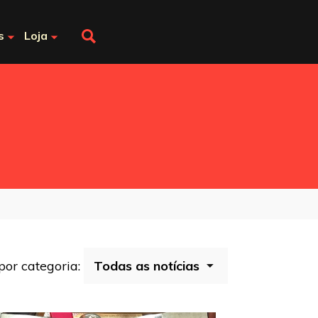
s
Loja
 por categoria: