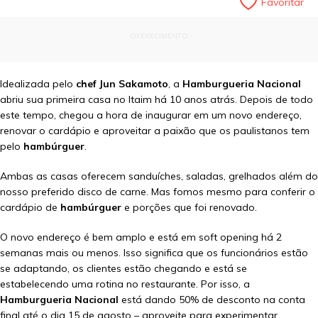
Favoritar
OFERECIMENTO
Idealizada pelo
chef Jun Sakamoto
, a
Hamburgueria Nacional
abriu sua primeira casa no Itaim há 10 anos atrás. Depois de todo
este tempo, chegou a hora de inaugurar em um novo endereço,
renovar o cardápio e aproveitar a paixão que os paulistanos tem
pelo
hambúrguer
.
Ambas as casas oferecem sanduíches, saladas, grelhados além do
nosso preferido disco de carne. Mas fomos mesmo para conferir o
cardápio de
hambúrguer
e porções que foi renovado.
O novo endereço é bem amplo e está em soft opening há 2
semanas mais ou menos. Isso significa que os funcionários estão
se adaptando, os clientes estão chegando e está se
estabelecendo uma rotina no restaurante. Por isso, a
Hamburgueria Nacional
está dando 50% de desconto na conta
final até o dia 15 de agosto – aproveite para experimentar.