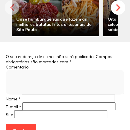
Onze hamburguerias que fazem as
Oito hambu
melhores batatas fritas artesanais de
celebridade
São Paulo
sabia
O seu endereço de e-mail não será publicado.
Campos
obrigatórios são marcados com
*
Comentário
Nome
*
E-mail
*
Site