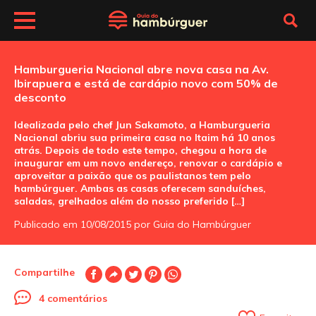
Hamburgueria Nacional abre nova casa na Av.
Ibirapuera e está de cardápio novo com 50% de
desconto
Idealizada pelo chef Jun Sakamoto, a Hamburgueria
Nacional abriu sua primeira casa no Itaim há 10 anos
atrás. Depois de todo este tempo, chegou a hora de
inaugurar em um novo endereço, renovar o cardápio e
aproveitar a paixão que os paulistanos tem pelo
hambúrguer. Ambas as casas oferecem sanduíches,
saladas, grelhados além do nosso preferido […]
Publicado em 10/08/2015 por Guia do Hambúrguer
Compartilhe
4 comentários