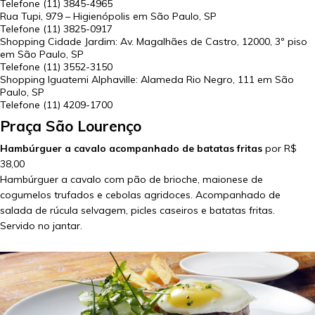
Telefone
(11) 3845-4965
Rua Tupi, 979 – Higienópolis em
São Paulo
,
SP
Telefone
(11) 3825-0917
Shopping Cidade Jardim: Av. Magalhães de Castro, 12000, 3º piso
em
São Paulo
,
SP
Telefone
(11) 3552-3150
Shopping Iguatemi Alphaville: Alameda Rio Negro, 111 em
São
Paulo
,
SP
Telefone (11)
4209-1700
Praça São Lourenço
Hambúrguer a cavalo acompanhado de batatas fritas
por R$
38,00
Hambúrguer a cavalo com pão de brioche, maionese de
cogumelos trufados e cebolas agridoces. Acompanhado de
salada de rúcula selvagem, picles caseiros e batatas fritas.
Servido no jantar.