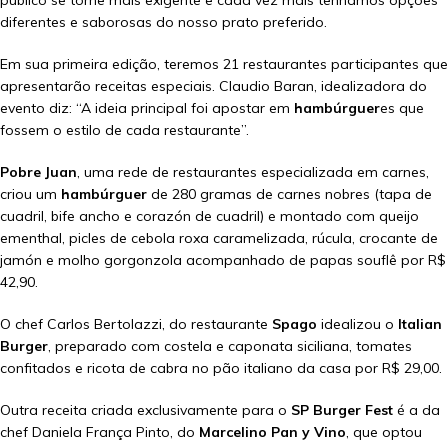
público se torne mais exigente e cada vez mais tenhamos opções
diferentes e saborosas do nosso prato preferido.
Em sua primeira edição, teremos 21 restaurantes participantes que
apresentarão receitas especiais. Claudio Baran, idealizadora do
evento diz: “A ideia principal foi apostar em
hambúrguer
es que
fossem o estilo de cada restaurante”.
Pobre Juan
, uma rede de restaurantes especializada em carnes,
criou um
hambúrguer
de 280 gramas de carnes nobres (tapa de
cuadril, bife ancho e corazón de cuadril) e montado com queijo
ementhal, picles de cebola roxa caramelizada, rúcula, crocante de
jamón e molho gorgonzola acompanhado de papas souflê por R$
42,90.
O chef Carlos Bertolazzi, do restaurante
Spago
idealizou o
Italian
Burger
, preparado com costela e caponata siciliana, tomates
confitados e ricota de cabra no pão italiano da casa por R$ 29,00.
Outra receita criada exclusivamente para o
SP Burger Fest
é a da
chef Daniela França Pinto, do
Marcelino Pan y Vino
, que optou