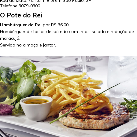
Rua da Mata, 70, Itaim Bibi em
São Paulo
,
SP
Telefone
3079-0300
O Pote do Rei
Hambúrguer do Rei
por R$ 36,00
Hambúrguer de tartar de salmão com fritas, salada e redução de
maracujá.
Servido no almoço e jantar.