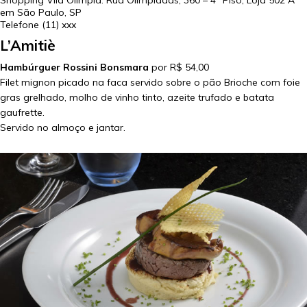
Shopping Vila Olímpia: Rua Olimpíadas, 360 – 4º Piso, Loja 502 A
em
São Paulo
,
SP
Telefone
(11) xxx
L’Amitiè
Hambúrguer Rossini Bonsmara
por R$ 54,00
Filet mignon picado na faca servido sobre o pão Brioche com foie
gras grelhado, molho de vinho tinto, azeite trufado e batata
gaufrette.
Servido no almoço e jantar.