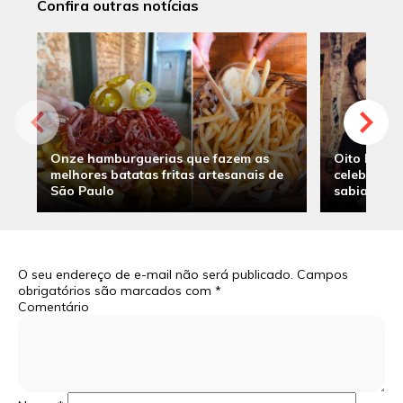
Confira outras notícias
Onze hamburguerias que fazem as
Oito hambu
melhores batatas fritas artesanais de
celebridade
São Paulo
sabia
O seu endereço de e-mail não será publicado.
Campos
obrigatórios são marcados com
*
Comentário