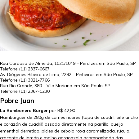
Rua Cardoso de Almeida, 1021/1049 – Perdizes em
São Paulo
,
SP
Telefone
(11) 2337-0667
Av. Diógenes Ribeiro de Lima, 2282 – Pinheiros em
São Paulo
,
SP
Telefone
(11) 3021-7766
Rua Rio Grande, 380 – Vila Mariana em
São Paulo
,
SP
Telefone
(11) 2367-1230
Pobre Juan
La Bombonera Burger
por R$ 42,90
Hambúrguer de 280g de carnes nobres (tapa de cuadril, bife ancho
e corazón de cuadril) assado diretamente na parrilla, queijo
ementhal derretido, picles de cebola roxa caramelizada, rúcula,
crocante de jamón e molho gorgonzola acompanhado das