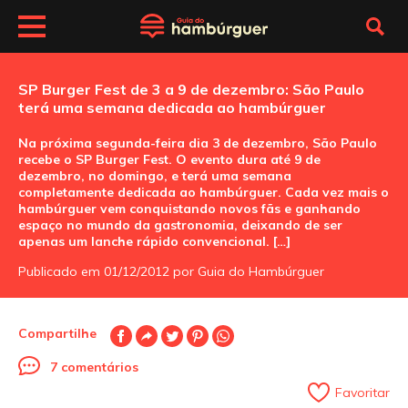
SP Burger Fest de 3 a 9 de dezembro: São Paulo
terá uma semana dedicada ao hambúrguer
Na próxima segunda-feira dia 3 de dezembro, São Paulo
recebe o SP Burger Fest. O evento dura até 9 de
dezembro, no domingo, e terá uma semana
completamente dedicada ao hambúrguer. Cada vez mais o
hambúrguer vem conquistando novos fãs e ganhando
espaço no mundo da gastronomia, deixando de ser
apenas um lanche rápido convencional. […]
Publicado em 01/12/2012 por Guia do Hambúrguer
Compartilhe
7 comentários
Favoritar