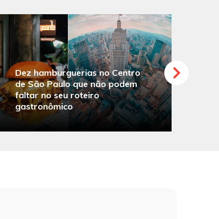
Dez hamburguerias no Centro
de São Paulo que não podem
faltar no seu roteiro
O
gastronômico
s