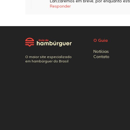
Lan;caremos em breve, por enquanto esta
Responder
O Guia
Notícias
Contato
O maior site especializado
em hambúrguer do Brasil