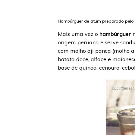
Hambúrguer de atum preparado pelo 
Mais uma vez o
hambúrguer
m
origem peruana e serve sanduí
com molho aji panca (molho an
batata doce, alface e maione
base de quinoa, cenoura, cebol