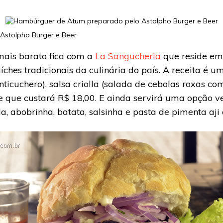
Astolpho Burger e Beer
ais barato fica com a
La Sangucheria
que reside em 
ches tradicionais da culinária do país. A receita é u
ticuchero), salsa criolla (salada de cebolas roxas co
se que custará R$ 18,00. E ainda servirá uma opção 
a, abobrinha, batata, salsinha e pasta de pimenta aj