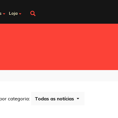
s
Loja
 por categoria: