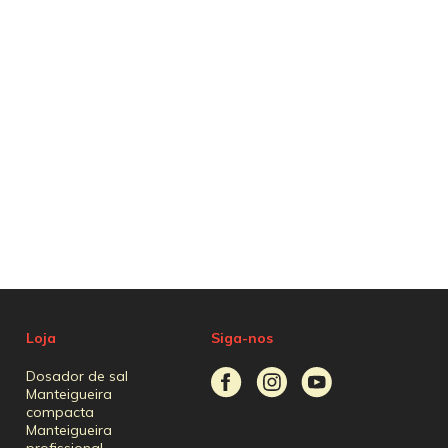
Loja
Siga-nos
Dosador de sal
Manteigueira
compacta
Manteigueira