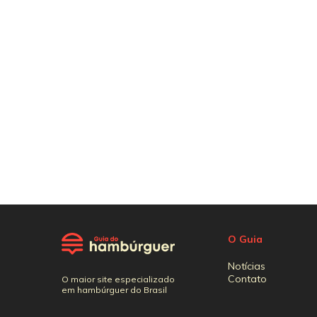
O Guia
Notícias
Contato
O maior site especializado
em hambúrguer do Brasil