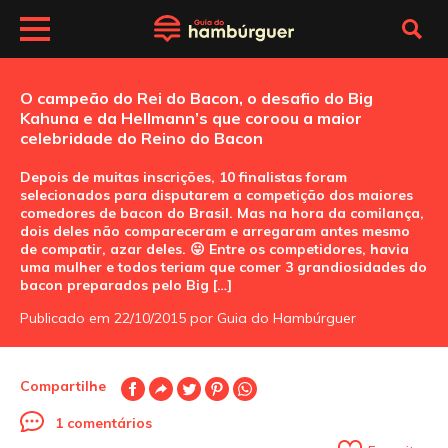
O campeão do Rei do Bacon, o desafio do Big
Kahuna e da Hellmann’s que coroou a maior
celebridade do Reino do Bacon
Depois de muitas inscrições, 10 finalistas foram
selecionados para disputarem a competição dos maiores
comedores de bacon do Brasil. Mas na hora da comilança,
dois deles não compareceram e arregaram antes mesmo
de compatir, azar deles. 😛 Entre os competidores, havia
uma mulher e todos teriam que comer 3 grandiosidades do
bacon preparados pelo Big […]
Publicado em 22/10/2015 por Guia do Hambúrguer
Compartilhe
1 comentários