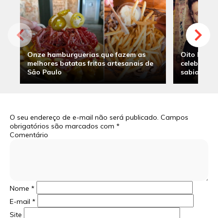
Onze hamburguerias que fazem as
Oito hambu
melhores batatas fritas artesanais de
celebridade
São Paulo
sabia
O seu endereço de e-mail não será publicado.
Campos
obrigatórios são marcados com
*
Comentário
Nome
*
E-mail
*
Site