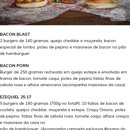
BACON BLAST
2 burgers de 140 gramas, queijo cheddar e muçarela, bacon
especial de lombo, picles de pepino e maionese de bacon no pão
de hambúrguer
BACON PORN
Burger de 250 gramas recheado em queijo estepe e envolvido em
trama de bacon, tomate caqui, picles de pepino,fatias finas de
cebola roxa e alface americana (acompanha maionese da casa)
EZEQUIEL 25:17
5 burgers de 140 gramas (700g no total!!), 10 fatias de bacon de
costela, queijos cheddar, muçarela e estepe, Crispy Onions, picles
de pepino, fatias finas de cebola roxa, tomate caqui, alface crespa
e maionese da casa no
pão de hambúrguer. (Acompanha camiseta exclusiva #insana do