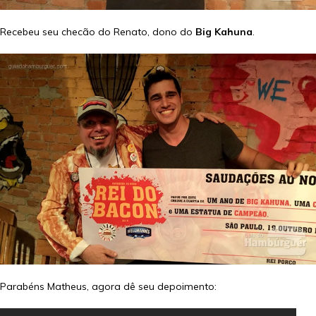
Recebeu seu checão do Renato, dono do
Big Kahuna
.
Parabéns Matheus, agora dê seu depoimento: