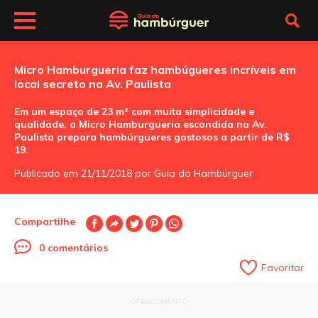
Micro Hamburgueria faz hambúgueres incríveis em
local secreto na Av. Paulista
Em um espaço de 23 m² com muita simplicidade e
qualidade, a Micro Hamburgueria escondida na Av.
Paulista prepara hambúrgueres gostosos a partir de R$
19.
Publicado em 21/11/2018 por Guia do Hambúrguer
Compartilhe
0 comentários
Favoritar
OFERECIMENTO