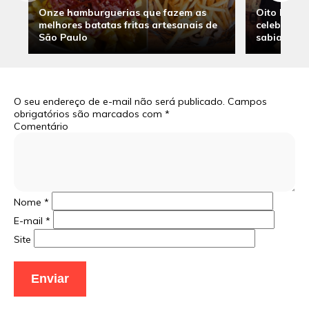
Onze hamburguerias que fazem as
Oito hambu
melhores batatas fritas artesanais de
celebridade
São Paulo
sabia
O seu endereço de e-mail não será publicado.
Campos
obrigatórios são marcados com
*
Comentário
Nome
*
E-mail
*
Site