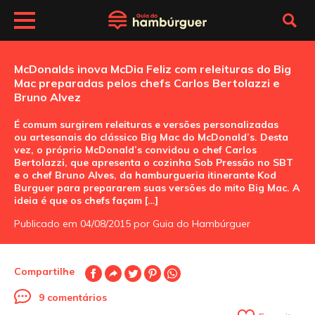
McDonalds inova McDia Feliz com releituras do Big
Mac preparadas pelos chefs Carlos Bertolazzi e
Bruno Alvez
É comum surgirem releituras e versões personalizadas
ou artesanais do clássico Big Mac do McDonald’s. Desta
vez, o próprio McDonald’s convidou o chef Carlos
Bertolazzi, que apresenta o cozinha Sob Pressão no SBT
e o chef Bruno Alves, da hamburgueria itinerante Kod
Burguer para prepararem suas versões do mito Big Mac. A
ideia é que os chefs façam […]
Publicado em 04/08/2015 por Guia do Hambúrguer
Compartilhe
9 comentários