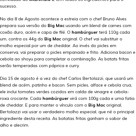
sucesso.
No dia 8 de Agosto acontece a estreia com o chef Bruno Alves
prepara sua versão do
Big Mac
usando um blend de carnes com
coxão duro, acém e capa de filé. O
hambúrguer
terá 110g cada
um, contra os 44g do
Big Mac
original. O chef vai substituir o
molho especial por um de cheddar. Ao invés do picles em
conserva, vai preparar o picles empanado e frito. Adiciona bacon e
cebola ao shoyu para completar a combinação. As batats fritas
serão temperadas com páprica e curry.
Dia 15 de agosto é a vez do chef Carlos Bertolazzi, que usará um
blend de acém, patinho e bacon. Sem picles, alface e cebola crua,
ele inclui tomates verdes cozidos em calda de vinagre e cebola-
roxa crocante. Cada
hambúrguer
virá com 100g cada e uma fatia
de cheddar. E para manter o vínculo com o
Big Mac
original,
Bertolazzi vai usar o verdadeiro molho especial, que né o principal
ingrediente desta receita. As batatas fritas ganham o sabor de
alho e alecrim.