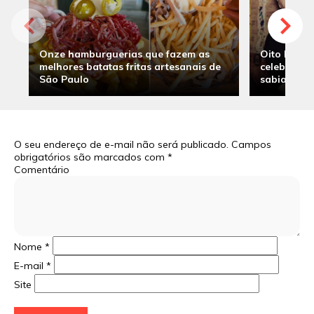
Onze hamburguerias que fazem as
Oito hambu
melhores batatas fritas artesanais de
celebridade
São Paulo
sabia
O seu endereço de e-mail não será publicado.
Campos
obrigatórios são marcados com
*
Comentário
Nome
*
E-mail
*
Site