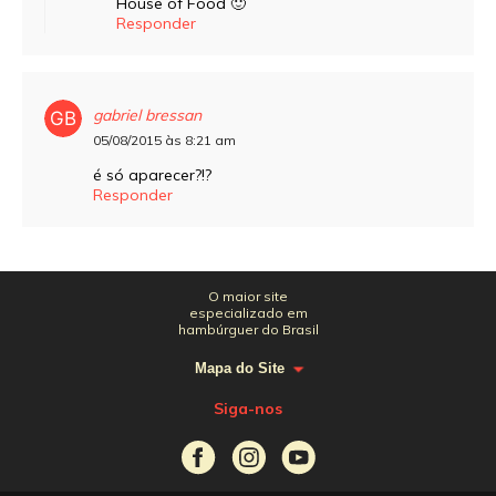
House of Food 🙂
Responder
gabriel bressan
05/08/2015 às 8:21 am
é só aparecer?!?
Responder
O maior site
especializado em
hambúrguer do Brasil
Mapa do Site
Siga-nos