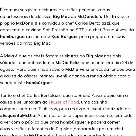
É comum surgirem releituras e versões personalizadas
ou artesanais do clássico
Big Mac
do
McDonald’s
. Desta vez, o
próprio
McDonald’s
convidou o chef Carlos Bertolazzi, que
apresenta o cozinha Sob Pressão no SBT e o chef Bruno Alves, da
hamburgueria
itinerante
Kod Burguer
para prepararem suas
versões do mito
Big Mac
.
A ideia é que os chefs façam releituras do
Big Mac
nos dois
sábados que antecedem o
McDia Feliz
, que acontecerá dia 29 de
agosto. Para quem não sabe, o
McDia Feliz
arrecada fundos para
a causa do câncer infanto-juvenil, doando a renda obtida com a
venda deste
hambúrguer
.
Tanto o chef Carlos Bertolazzi quanto Bruno Alvez apoiaram a
causa e se juntaram ao
House of Food
, uma cozinha
compartilhada em Pinheiros, para realizar o evento batizado de
#EsquentaMcDia
. Achamos a ideia super inteeressante, tem tudo
a ver com o público que ama
hambúrguer
e poderá comer
duas versões diferentes do Big Mac ,preparadas por um chef
convidado do
McDonald’s
, tem todos os ingredientes para o