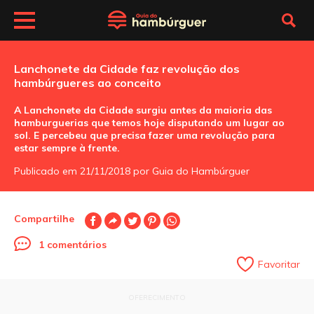
Lanchonete da Cidade faz revolução dos
hambúrgueres ao conceito
A Lanchonete da Cidade surgiu antes da maioria das
hamburguerias que temos hoje disputando um lugar ao
sol. E percebeu que precisa fazer uma revolução para
estar sempre à frente.
Publicado em 21/11/2018 por Guia do Hambúrguer
Compartilhe
1 comentários
Favoritar
OFERECIMENTO