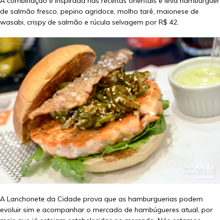
A combinação é inspirada nas receitas orientais e leva hambúrguer
de salmão fresco, pepino agridoce, molho tarê, maionese de
wasabi, crispy de salmão e rúcula selvagem por R$ 42.
A Lanchonete da Cidade prova que as hamburguerias podem
evoluir sim e acompanhar o mercado de hambúgueres atual, por