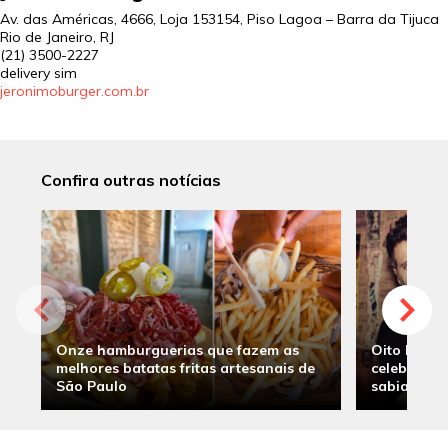
Av. das Américas, 4666, Loja 153154, Piso Lagoa – Barra da Tijuca
Rio de Janeiro, RJ
(21) 3500-2227
delivery sim
jeronimoburger.com.br
Confira outras notícias
Onze hamburguerias que fazem as
Oito hambu
melhores batatas fritas artesanais de
celebridade
São Paulo
sabia