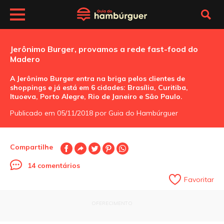
Jerônimo Burger, provamos a rede fast-food do
Madero
A Jerônimo Burger entra na briga pelos clientes de
shoppings e já está em 6 cidades: Brasília, Curitiba,
Ituoeva, Porto Alegre, Rio de Janeiro e São Paulo.
Publicado em 05/11/2018 por Guia do Hambúrguer
Compartilhe
14 comentários
Favoritar
OFERECIMENTO