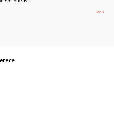
o das outras !
Mais
ferece