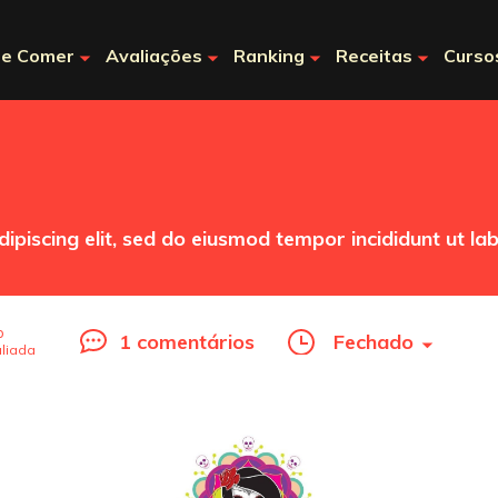
e Comer
Avaliações
Ranking
Receitas
Curso
ipiscing elit, sed do eiusmod tempor incididunt ut la
o
1 comentários
Fechado
liada