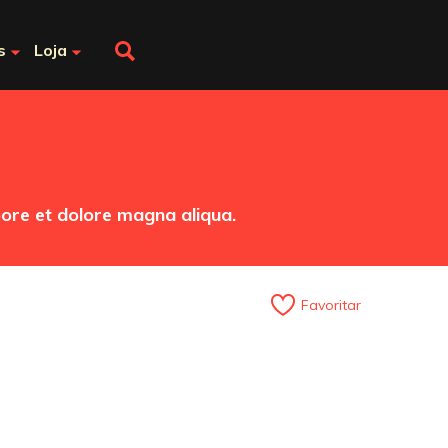
s
Loja
bore et dolore magna aliqua.
Favoritar