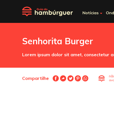
Notícias
Ond
Senhorita Burger
Lorem ipsum dolor sit amet, consectetur ad
nã
Compartilhe
ava