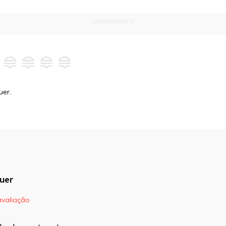
OFERECIMENTO
uer.
uer
avaliação
blicado.
Campos obrigatórios são