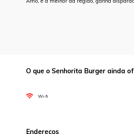
Amo, é a melhor da região, ganha disparad
marcados com
*
Comentário
Nome
*
O que o Senhorita Burger ainda o
E-mail
*
Site
Wi-fi
Sua avaliação
Endereços