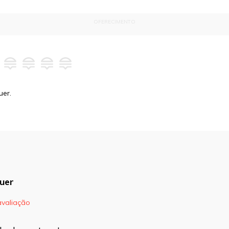
OFERECIMENTO
uer.
uer
avaliação
blicado.
Campos obrigatórios são