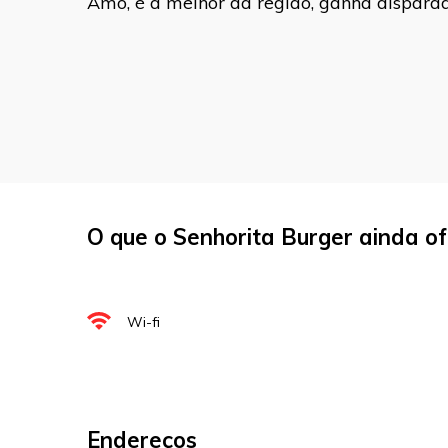
Amo, é a melhor da região, ganha disparad
marcados com
*
Comentário
Nome
*
O que o Senhorita Burger ainda o
E-mail
*
Site
Wi-fi
Sua avaliação
Endereços