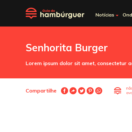
Notícias
Ond
Senhorita Burger
Lorem ipsum dolor sit amet, consectetur ad
nã
Compartilhe
ava