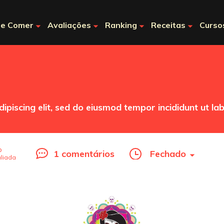
e Comer
Avaliações
Ranking
Receitas
Curso
ipiscing elit, sed do eiusmod tempor incididunt ut la
o
1 comentários
Fechado
liada