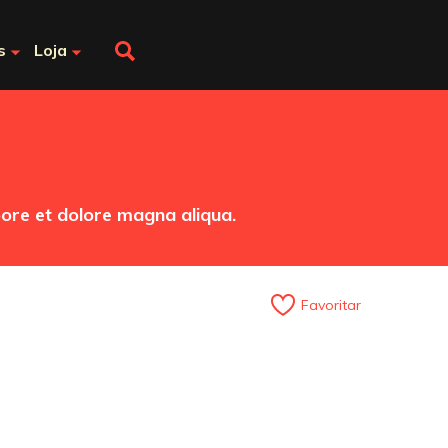
s
Loja
bore et dolore magna aliqua.
Favoritar