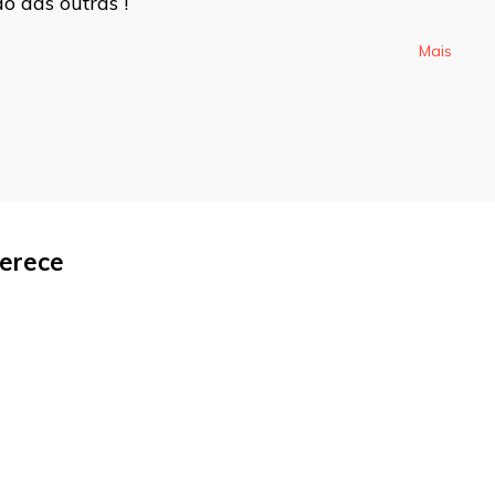
o das outras !
Mais
ferece