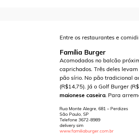
Entre os restaurantes e comi
Família Burger
Acomodados no balcão próximo
caprichados. Três deles leva
pão sírio. No pão tradicional
(R$14,75). Já o Golf Burger (
maionese caseira
. Para arrem
Rua Monte Alegre, 681 – Perdizes
São Paulo
,
SP
Telefone
3672-8989
delivery sim
www.familiaburger.com.br