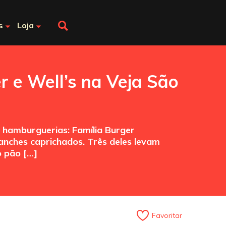
s
Loja
r e Well’s na Veja São
 hamburguerias: Família Burger
nches caprichados. Três deles levam
o pão […]
Favoritar