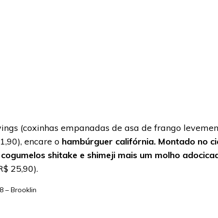
wings (coxinhas empanadas de asa de frango leveme
1,90), encare o
hambúrguer califórnia. Montado no ci
e, cogumelos shitake e shimeji mais um molho adocica
R$ 25,90).
8 – Brooklin