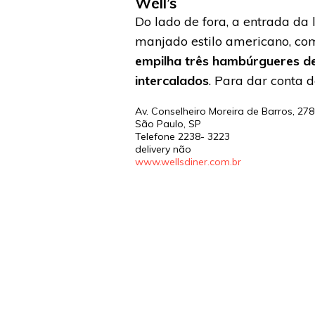
Well’s
Do lado de fora, a entrada da
manjado estilo americano, com
empilha três hambúrgueres de
intercalados
. Para dar conta 
Av. Conselheiro Moreira de Barros, 27
São Paulo
,
SP
Telefone
2238- 3223
delivery não
www.wellsdiner.com.br