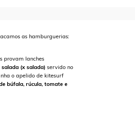
stacamos as hamburguerias:
es provam lanches
 salada (x salada)
servido no
nha o apelido de kitesurf
e búfala, rúcula, tomate e