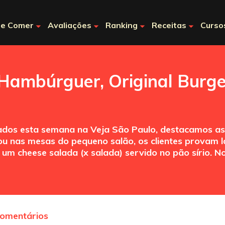
e Comer
Avaliações
Ranking
Receitas
Curso
 Hambúrguer, Original Burge
cados esta semana na Veja São Paulo, destacamos as
 nas mesas do pequeno salão, os clientes provam la
um cheese salada (x salada) servido no pão sírio. N
comentários