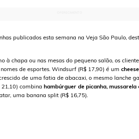
OFERECIMENTO
dinhas publicados esta semana na Veja São Paulo, de
 à chapa ou nas mesas do pequeno salão, os client
m nomes de esportes. Windsurf (R$ 17,90) é um
cheese
 acrescido de uma fatia de abacaxi, o mesmo lanche ga
R$ 21,10) combina
hambúrguer de picanha, mussarela d
atar, uma banana split (R$ 16,75).