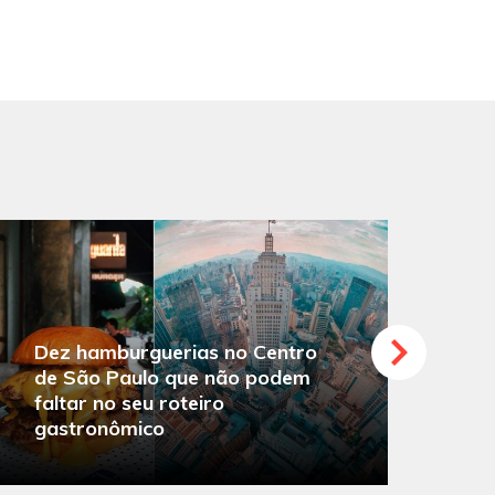
Dez hamburguerias no Centro
de São Paulo que não podem
faltar no seu roteiro
O
gastronômico
s