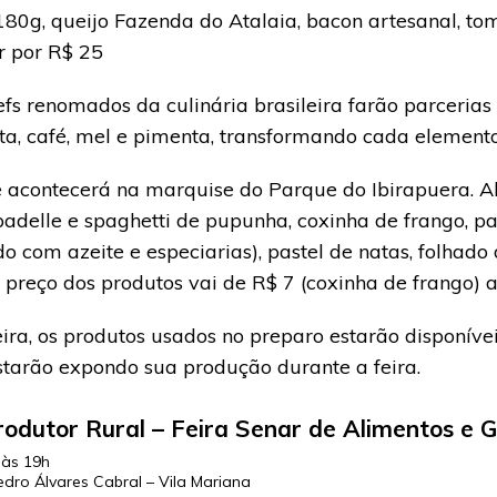
0g, queijo Fazenda do Atalaia, bacon artesanal, to
r por R$ 25
hefs renomados da culinária brasileira farão parceria
ata, café, mel e pimenta, transformando cada elemento
 e acontecerá na marquise do Parque do Ibirapuera. 
adelle e spaghetti de pupunha, coxinha de frango, pael
ado com azeite e especiarias), pastel de natas, folhad
 preço dos produtos vai de R$ 7 (coxinha de frango) a R
eira, os produtos usados no preparo estarão disponív
estarão expondo sua produção durante a feira.
rodutor Rural – Feira Senar de Alimentos e 
 às 19h
edro Álvares Cabral – Vila Mariana