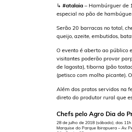
↳
#atalaia
– Hambúrguer de 18
especial no pão de hambúgue
Serão 20 barracas no total, c
queijo, azeite, embutidos, bat
O evento é aberto ao público
visitantes poderão provar parp
de lagosta), tiborna (pão tost
(petisco com molho picante). O
Além dos pratos servidos na f
direto do produtor rural que 
Chefs pelo Agro Dia do P
28 de julho de 2018 (sábado), das 11h
Marquise do Parque Ibirapuera – Av. P