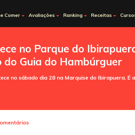
e Comer
Avaliações
Ranking
Receitas
Curso
ece no Parque do Ibirapuer
ão do Guia do Hambúrguer
ece no sábado dia 28 na Marquise do Ibirapuera. É 
comentários