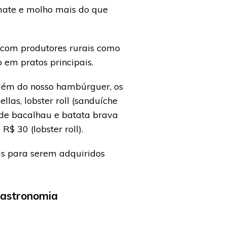
mate e molho mais do que
s com produtores rurais como
 em pratos principais.
Além do nosso hambúrguer, os
las, lobster roll (sanduíche
o de bacalhau e batata brava
$ 30 (lobster roll).
eis para serem adquiridos
Gastronomia