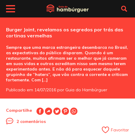
Burger Joint, revelamos os segredos por trás das
cortinas vermelhas
Sempre que uma marca estrangeira desembarca no Brasil,
as expectativas do público disparam. Quando é um
restaurante, muitos afirmam ser o melhor que já comeram
em suas vidas e outros acreditam nisso sem mesmo terem
experimentado antes. E não dá para esquecer daquele
grupinho de “haters“, que vão contra a corrente e criticam
fortemente. Com […]
Publicado em 14/07/2016 por Guia do Hambúrguer
Compartilhe
2 comentários
Favoritar