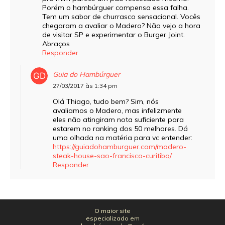
Porém o hambúrguer compensa essa falha.
Tem um sabor de churrasco sensacional. Vocês
chegaram a avaliar o Madero? Não vejo a hora
de visitar SP e experimentar o Burger Joint.
Abraços
Responder
Guia do Hambúrguer
27/03/2017 às 1:34 pm
Olá Thiago, tudo bem? Sim, nós
avaliamos o Madero, mas infelizmente
eles não atingiram nota suficiente para
estarem no ranking dos 50 melhores. Dá
uma olhada na matéria para vc entender:
https://guiadohamburguer.com/madero-
steak-house-sao-francisco-curitiba/
Responder
O maior site
especializado em