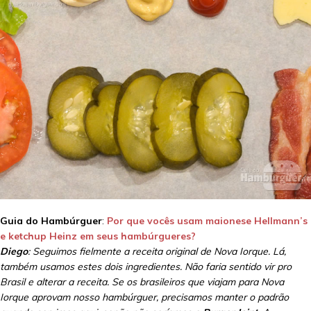
Guia do Hambúrguer
:
Por que vocês usam maionese Hellmann’s
e ketchup Heinz em seus hambúrgueres?
Diego
: Seguimos fielmente a receita original de Nova Iorque. Lá,
também usamos estes dois ingredientes. Não faria sentido vir pro
Brasil e alterar a receita. Se os brasileiros que viajam para Nova
Iorque aprovam nosso hambúrguer, precisamos manter o padrão