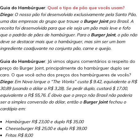
Guia do Hambúrguer
:
Qual o tipo de pão que vocês usam?
Diego
: O nosso pão foi desenvolvido exclusivamente pela Santo Pão,
uma das empresas do grupo que trouxe o
Burger Joint
pro Brasil. A
receita foi desenvolvida para que ele seja um pão mais leve e fofo
que o padrão de pães de hambúrguer. Para o
Burger Joint
, o pão não
deve se destacar mais que o hambúrguer, mas sim ser um bom
ingrediente coadjuvante no conjunto pão, carne e queijo.
Guia do Hambúrguer
: Já vimos alguns comentários a respeito do
preço do Burger Joint, principalmente do hambúrguer duplo ser
caro. O que você acha dos preços dos hambúrgueres de vocês?
Diego
: Em Nova Iorque o “The Works” custa $ 9.42, equivalente a R$
30,89 (usando o dólar a R$ 3,28). Se pedir duplo, custará $ 17.00,
equivalente a R$ 55,76. É óbvio que o preço não Brasil não poderia
ser a simples conversão do dólar, então o
Burger Joint
fechou o
cardápio em:
Hambúrguer R$ 23,00 e duplo R$ 35,00
Cheeseburger R$ 25,00 e duplo R$ 39,00
Fritas R$ 8,00