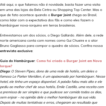
Até aqui, o que falamos não é novidade, basta fazer uma visita
em uma das lojas da Bela Cintra ou Shopping Top Center. Mas o
que de fato acontece quando o
Burger Joint
chega ao Brasil,
como lidar com a expectativa dos fãs e como eles fazem o
hambúrguer nova-iorquino em terras brasileiras.
Entrevistamos um dos sócios, o Diego Gallardo. Além dele, a rede
norte americana conta com nomes como Gui Chueire e o ator
Bruno Gagliasso para compor o quadro de sócios. Confira nossa
entrevista exclusiva
:
Guia do Hambúrguer
:
Como foi criado o Burger Joint em Nova
Iorque?
Diego
: O Steven Pipes, dono de uma rede de hotéis, um deles o
famoso Le Parker Meridien, é um apaixonado por hambúrguer. Nesse
hotel, ele tinha um espaço disponível. ​A paixão falou mais alto e ele
pediu ao melhor chef d​e seus​ hotéis​, Emile Castillo,​ ​u​m​a receita com
a premissa de ser simples e que pudesse ser comido todos os dias,
sem enjoar – na opinião dele o melhor hambúrguer da sua vida.
Depois de muitas tentativas e erros, chegaram ao resultado que