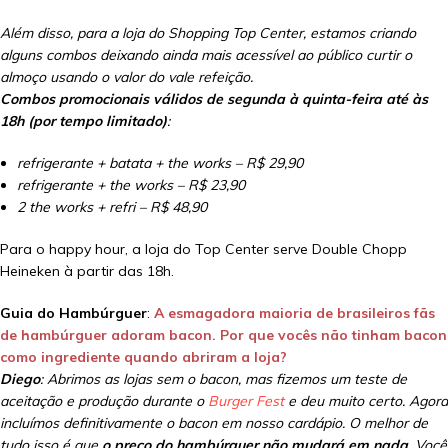
Além disso, para a loja do Shopping Top Center, estamos criando
alguns combos deixando ainda mais acessível ao público curtir o
almoço usando o valor do vale refeição.
Combos promocionais válidos de segunda à quinta-feira até às
18h (por tempo limitado)
:
refrigerante + batata + the works – R$ 29,90
refrigerante + the works – R$ 23,90
2 the works + refri – R$ 48,90
Para o happy hour, a loja do Top Center serve Double Chopp
Heineken ​à partir das 18h.
Guia do Hambúrguer
:
A esmagadora maioria de brasileiros fãs
de hambúrguer adoram bacon. Por que vocês não tinham bacon
como ingrediente quando abriram a loja?
Diego
: Abrimos as lojas sem o bacon, mas fizemos um teste de
aceitação e produção durante o
Burger Fest
e deu muito certo. Agora
incluímos definitivamente o bacon em nosso cardápio. O melhor de
tudo isso é que
o preço do hambúrguer não mudará em nada
. Você