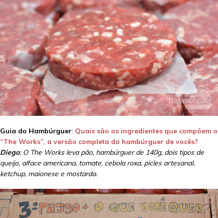
Guia do Hambúrguer
:
Quais são os ingredientes que compõem o
“The Works”, a versão completa do hambúrguer de vocês?
Diego
: O The Works leva pão, hambúrguer de 140g, dois tipos de
queijo, alface americana, tomate, cebola roxa, picles artesanal,
ketchup, maionese e mostarda.