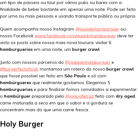
um tipo de passeio ou tour por vários pubs ou bares com a
finalidade de beber bastante em apenas uma noite. Pode ser feito
por uma ou mais pessoas e usando transporte público ou próprio.
Quem acompanha nosso Instagram
@guiadohamburguer
ou
nosso Facebook
www.facebook.com/guiadohamburguer
deve ter
visto os posts sobre nossa mais nova loucura: visitar 6
hamburguerias
em uma noite, um
burger crawl
.
Junto com nossos parceiros do
@clubedohamburguer
e
@burgerfestoficial
, montamos um roteiro do nosso
burger crawl
que fosse possível ser feito em
São Paulo
e só com
hambúrgueres
que realmente gostamos. Elegemos 5
hamburguerias
e para finalizar fomos convidados a experimentar
o
hambúrguer
preparado pelo
@joaogferraz
feito com
dry aged
,
carne maturada a seco em que o sabor e a gordura se
concentram mais do que uma carne fresca.
Holy Burger