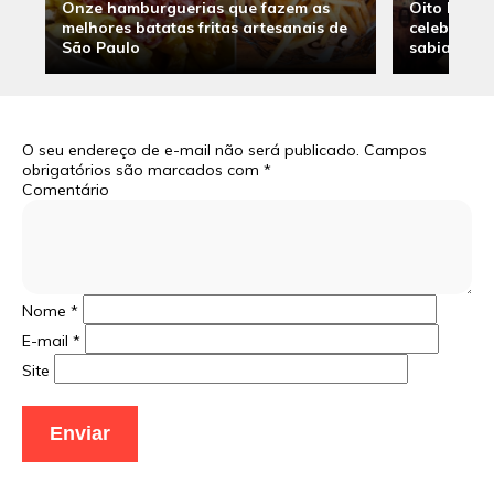
Onze hamburguerias que fazem as
Oito hambu
melhores batatas fritas artesanais de
celebridade
São Paulo
sabia
O seu endereço de e-mail não será publicado.
Campos
obrigatórios são marcados com
*
Comentário
Nome
*
E-mail
*
Site