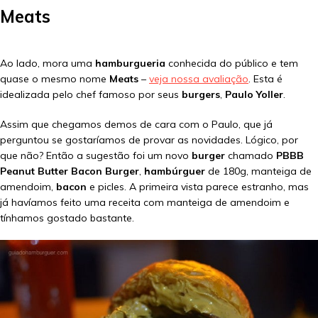
Meats
Ao lado, mora uma
hamburgueria
conhecida do público e tem
quase o mesmo nome
Meats
–
veja nossa avaliação
. Esta é
idealizada pelo chef famoso por seus
burgers
,
Paulo Yoller
.
Assim que chegamos demos de cara com o Paulo, que já
perguntou se gostaríamos de provar as novidades. Lógico, por
que não? Então a sugestão foi um novo
burger
chamado
PBBB
Peanut Butter Bacon Burger
,
hambúrguer
de 180g, manteiga de
amendoim,
bacon
e picles. A primeira vista parece estranho, mas
já havíamos feito uma receita com manteiga de amendoim e
tínhamos gostado bastante.