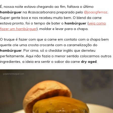
É, nossa noite estava chegando ao fim, faltava o último
hambúrguer
na #casacarbonara preparado pelo
@joaogferraz
.
Super gente boa e nos recebeu muito bem. O blend da carne
estava pronto, foi o tempo de bater o
hambúrguer
(
veja como
fazer um hambúrguer
), moldar e levar para a chapa.
O truque é fazer com que a carne em contato com a chapa bem
quente crie uma crosta crocante com a caramelização do
hambúrguer
. Por cima, só o cheddar inglês que derreteu
perfeitamente. Aqui não fazia o menor sentido colocarmos outros
ingredientes, a ideia era sentir o sabor da carne
dry aged
.