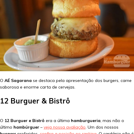
O
AÉ Sagarana
se destaca pela apresentação dos burgers, carne
saborosa e enorme carta de cervejas.
12 Burguer & Bistrô
O
12 Burguer e Bistrô
era a última
hamburgueria
, mas não o
último
hambúrguer
–
veja nossa avaliação
. Um dos nossos
burgers
preferidos,
confira a posição no ranking
. O cardápio não é