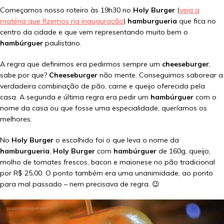
Começamos nosso roteiro às 19h30 no
Holy Burger
(
veja a
matéria que fizemos na inauguração
)
hamburgueria
que fica no
centro da cidade e que vem representando muito bem o
hambúrguer
paulistano.
A regra que definimos era pedirmos sempre um
cheeseburger
,
sabe por que?
Cheeseburger
não mente. Conseguimos saborear a
verdadeira combinação de pão, carne e queijo oferecida pela
casa. A segunda e última regra era pedir um
hambúrguer
com o
nome da casa ou que fosse uma especialidade, queríamos os
melhores.
No
Holy Burger
o escolhido foi o que leva o nome da
hamburgueria
,
Holy Burger
com
hambúrguer
de 160g, queijo,
molho de tomates frescos, bacon e maionese no pão tradicional
por R$ 25,00. O ponto também era uma unanimidade, ao ponto
para mal passado – nem precisava de regra. 😉