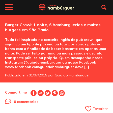
Burger Crawl: 1 noite, 6 hamburguerias e muitos
burgers em São Paulo
Tudo foi inspirado no conceito inglês de pub crawl, que
significa um tipo de passeio ou tour por vários pubs ou
bares com a finalidade de beber bastante em apenas uma
noite. Pode ser feito por uma ou mais pessoas e usando
transporte público ou próprio. Quem acompanha nosso
Instagram @guiadohamburguer ou nosso Facebook
www.facebook.com/guiadohamburguer deve […]
Publicado em 01/07/2015 por Guia do Hambúrguer
Compartilhe
0 comentários
Favoritar