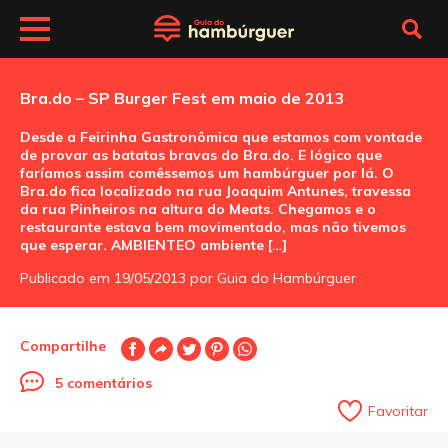
Bra.do – SP Burger Fest em maio de 2013
Desde a Feirinha Gastronômica que estamos com vontade
de provar as batatas bravas do Bra.do. E lógico que
faríamos assim comêssemos um hambúrguer por lá. O
Bra.do fica localizado na rua Joaquim Antunes, travessa
da rua Pinheiros na altura do Meats. Chegamos e o
restaurante estava bem movimentado, mas não tivemos
que esperar. AMBIENTEO ambiente […]
Publicado em 19/05/2013 por Guia do Hambúrguer
Compartilhe
5 comentários
Favoritar