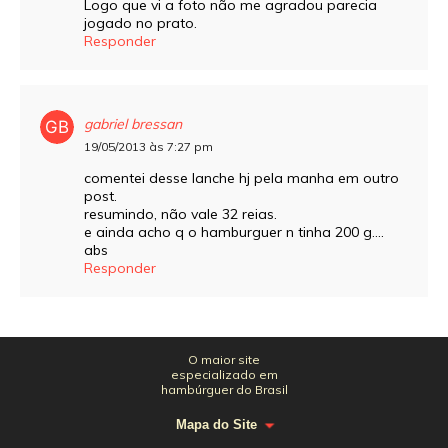
Logo que vi a foto não me agradou parecia
jogado no prato.
Responder
gabriel bressan
19/05/2013 às 7:27 pm
comentei desse lanche hj pela manha em outro
post.
resumindo, não vale 32 reias.
e ainda acho q o hamburguer n tinha 200 g….
abs
Responder
O maior site
especializado em
hambúrguer do Brasil
Mapa do Site