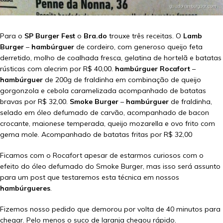
Para o
SP Burger Fest
o
Bra.do
trouxe três receitas. O
Lamb
Burger
–
hambúrguer
de cordeiro, com generoso queijo feta
derretido, molho de coalhada fresca, gelatina de hortelã e batatas
rústicas com alecrim por R$ 40,00.
hambúrguer
Rocafort
–
hambúrguer
de 200g de fraldinha em combinação de queijo
gorgonzola e cebola caramelizada acompanhado de batatas
bravas por R$ 32,00.
Smoke Burger
–
hambúrguer
de fraldinha,
selado em óleo defumado de carvão, acompanhado de bacon
crocante, maionese temperada, queijo mozarella e ovo frito com
gema mole. Acompanhado de batatas fritas por R$ 32,00
Ficamos com o Rocafort apesar de estarmos curiosos com o
efeito do óleo defumado do Smoke Burger, mas isso será assunto
para um post que testaremos esta técnica em nossos
hambúrgueres
.
Fizemos nosso pedido que demorou por volta de 40 minutos para
chegar. Pelo menos o suco de laranja chegou rápido.