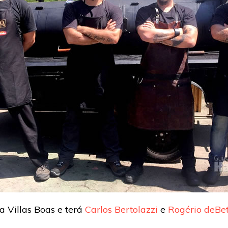
a Villas Boas e terá
Carlos Bertolazzi
e
Rogério deBet