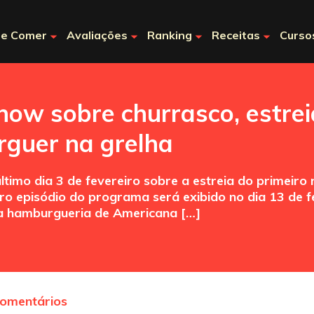
e Comer
Avaliações
Ranking
Receitas
Curso
show sobre churrasco, estrei
rguer na grelha
ltimo dia 3 de fevereiro sobre a estreia do primeiro
iro episódio do programa será exibido no dia 13 de 
ma hamburgueria de Americana […]
comentários