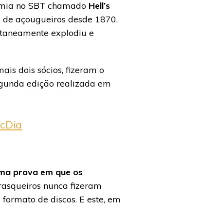
nomia no SBT chamado
Hell’s
 de açougueiros desde 1870.
antaneamente explodiu e
ais dois sócios, fizeram o
gunda edição realizada em
McDia
uma prova em que os
rrasqueiros nunca fizeram
ormato de discos. E este, em