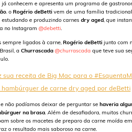
 já conhecem e apresenta um programa de gastro
são
. o
Rogério deBetti
vem de uma família tradicional
em estudando e produzindo carnes
dry aged
, que inst
ta no Instagram
@debetti
.
s sempre ligados à carne,
Rogério deBetti
junto com m
Brasil, a
Churrascada
@churrascada
que teve sua se
ulo.
ez sua receita de Big Mac para o #Esquenta
 hambúrguer de carne dry aged por deBetti
 e não podíamos deixar de perguntar se
haveria alg
mbúrguer na brasa
. Além de desafiadora, muitos chu
am sobre os macetes de preparo da carne moída em f
raz o resultado mais saboroso na carne.