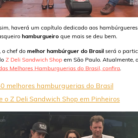
 sim, haverá um capítulo dedicado aos hambúrgueres
rasqueiro
hamburgueiro
que mais se deu bem.
 o chef do
melhor hambúrguer do Brasil
será o partic
 do
Z Deli Sandwich Shop
em São Paulo. Atualmente, a 
das Melhores Hamburguerias do Brasil, confira
.
50 melhores hamburguerias do Brasil
e o Z Deli Sandwich Shop em Pinheiros