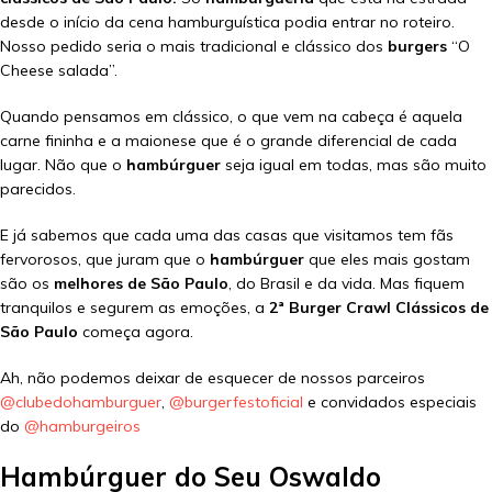
desde o início da cena hamburguística podia entrar no roteiro.
Nosso pedido seria o mais tradicional e clássico dos
burgers
“O
Cheese salada”.
Quando pensamos em clássico, o que vem na cabeça é aquela
carne fininha e a maionese que é o grande diferencial de cada
lugar. Não que o
hambúrguer
seja igual em todas, mas são muito
parecidos.
E já sabemos que cada uma das casas que visitamos tem fãs
fervorosos, que juram que o
hambúrguer
que eles mais gostam
são os
melhores de São Paulo
, do Brasil e da vida. Mas fiquem
tranquilos e segurem as emoções, a
2ª Burger Crawl Clássicos de
São Paulo
começa agora.
Ah, não podemos deixar de esquecer de nossos parceiros
@clubedohamburguer
,
@burgerfestoficial
e convidados especiais
do
@hamburgeiros
Hambúrguer do Seu Oswaldo