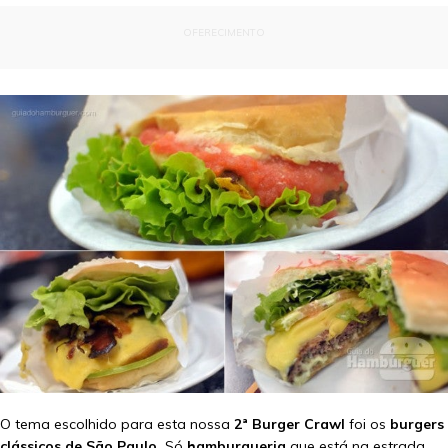
OFERECIMENTO
O tema escolhido para esta nossa
2ª Burger Crawl
foi os
burgers
clássicos de São Paulo.
Só
hamburgueria
que está na estrada