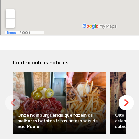
Confira outras notícias
Onze hamburguerias que fazem as
Oito hambu
melhores batatas fritas artesanais de
celebridade
São Paulo
sabia