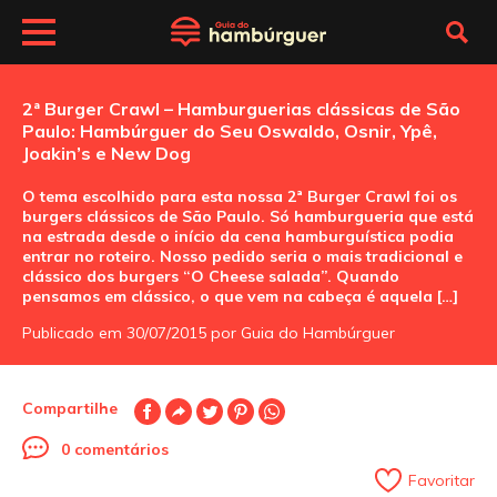
2ª Burger Crawl – Hamburguerias clássicas de São
Paulo: Hambúrguer do Seu Oswaldo, Osnir, Ypê,
Joakin’s e New Dog
O tema escolhido para esta nossa 2ª Burger Crawl foi os
burgers clássicos de São Paulo. Só hamburgueria que está
na estrada desde o início da cena hamburguística podia
entrar no roteiro. Nosso pedido seria o mais tradicional e
clássico dos burgers “O Cheese salada”. Quando
pensamos em clássico, o que vem na cabeça é aquela […]
Publicado em 30/07/2015 por Guia do Hambúrguer
Compartilhe
0 comentários
Favoritar