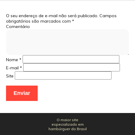
O seu endereço de e-mail não será publicado.
Campos
obrigatórios são marcados com
*
Comentário
Nome
*
E-mail
*
Site
O maior site
especializado em
hambúrguer do Brasil