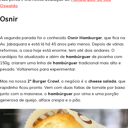
Oswaldo
.
Osnir
A segunda parada foi o conhecido
Osnir Hamburger
, que fica na
Av. Jabaquara e está lá há 45 anos pelo menos. Depois de várias
reformas, a casa hoje está enorme, tem até dois andares. O
cardápio foi atualizado e além de
hambúrguer
de picanha com
150g, criaram uma linha de
hambúrguer
tradicional mais alto e
pesado. Voltaremos para experimentar.
Mas na nossa
2ª Burger Crawl
, o negócio é o
cheese salada
, que
rapidinho ficou pronto. Vem com duas fatias de tomate por baixo
junto com a maionese, o
hambúrguer
por cima e uma porção
generosa de queijo, alface crespa e o pão.