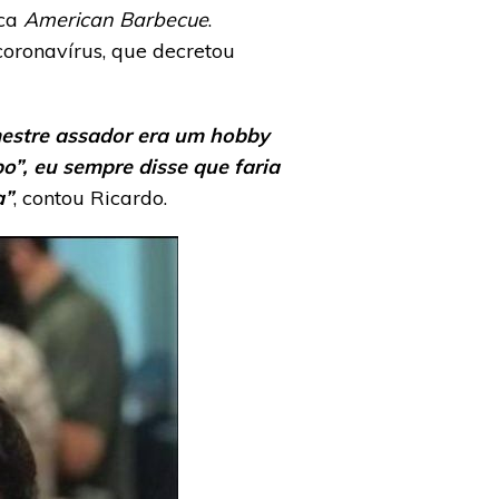
ica
American Barbecue
.
coronavírus, que decretou
 mestre assador era um hobby
”, eu sempre disse que faria
a”
, contou Ricardo.