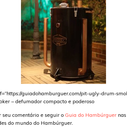
ref=”https://guiadohamburguer.com/pit-ugly-drum-s
oker – defumador compacto e poderoso
r seu comentário e seguir o
Guia do Hambúrguer
nas 
dades do mundo do Hambúrguer.