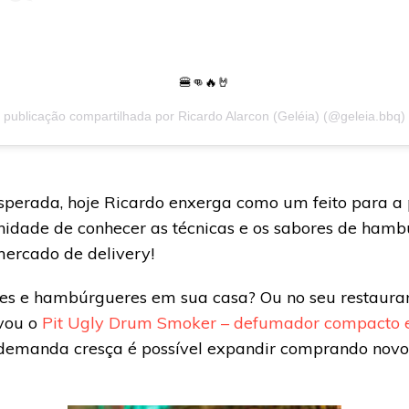
🍔👊🔥🤘
publicação compartilhada por
Ricardo Alarcon (Geléia)
(@geleia.bbq) 
sperada, hoje Ricardo enxerga como um feito para a 
nidade de conhecer as técnicas e os sabores de ham
mercado de delivery!
nes e hambúrgueres em sua casa? Ou no seu restaur
vou o
Pit Ugly Drum Smoker – defumador compacto 
demanda cresça é possível expandir comprando novo