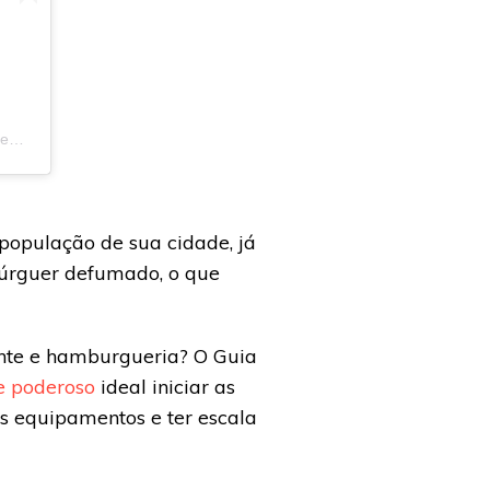
em
26 de Jun, 2018 às 7:21 PDT
população de sua cidade, já
búrguer defumado, o que
ante e hamburgueria? O Guia
e poderoso
ideal iniciar as
s equipamentos e ter escala