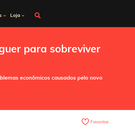
s
Loja
rguer para sobreviver
roblemas econômicos causados pelo novo
Favoritar