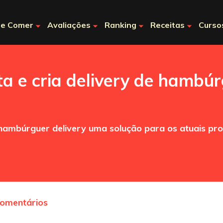
e Comer
Avaliações
Ranking
Receitas
Curso
ta e cria delivery de hambú
r hambúrguer delivery uma solução para os atuais p
comentários