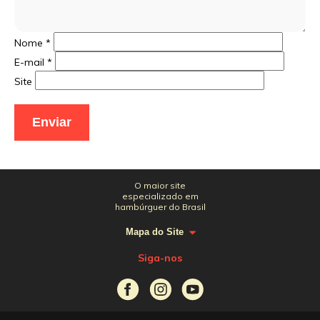
Nome
*
E-mail
*
Site
O maior site
especializado em
hambúrguer do Brasil
Mapa do Site
Siga-nos