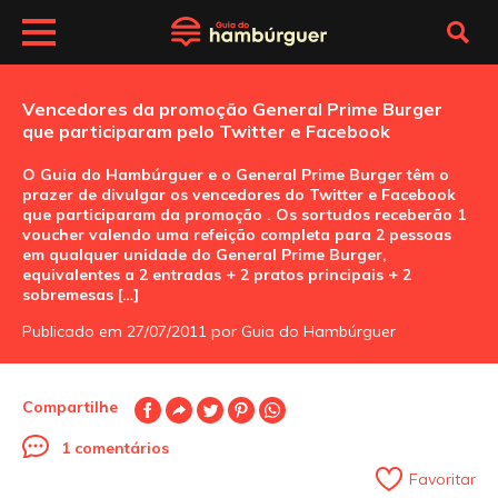
Vencedores da promoção General Prime Burger
que participaram pelo Twitter e Facebook
O Guia do Hambúrguer e o General Prime Burger têm o
prazer de divulgar os vencedores do Twitter e Facebook
que participaram da promoção . Os sortudos receberão 1
voucher valendo uma refeição completa para 2 pessoas
em qualquer unidade do General Prime Burger,
equivalentes a 2 entradas + 2 pratos principais + 2
sobremesas […]
Publicado em 27/07/2011 por Guia do Hambúrguer
Compartilhe
1 comentários
Favoritar