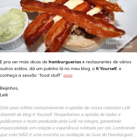
E pra ver mais dicas de
hamburguerias
e restaurantes de vários
outros estilos, dá um pulinho lá no meu blog, o
It Yourself
, e
conheça a sessão “food stuff”
aqui
.
Beijinhos,
Lelê
Este post reflete exclusivamente a opinião de nossa colunista Lelê
Gianetti do blog It Yourself. Respeitamos a opinião de todos e
publicamos o texto produzido pela Lelê na íntegra, garantindo
imparcialidade em relação a experiência relatada por ela. Lembrando
que esta NÃO é uma resenha ou avaliação do Guia do Hambúrguer,