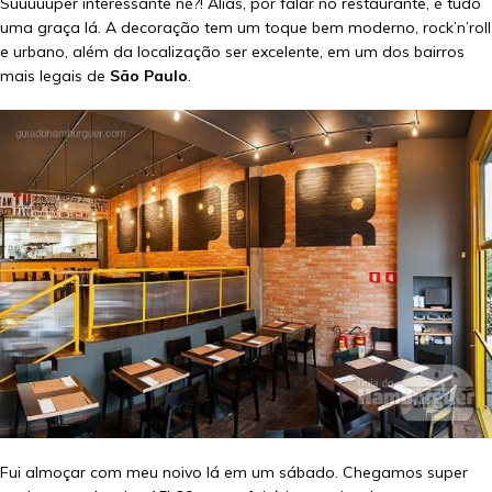
Suuuuuper interessante né?! Aliás, por falar no restaurante, é tudo
uma graça lá. A decoração tem um toque bem moderno, rock’n’roll
e urbano, além da localização ser excelente, em um dos bairros
mais legais de
São Paulo
.
Fui almoçar com meu noivo lá em um sábado. Chegamos super