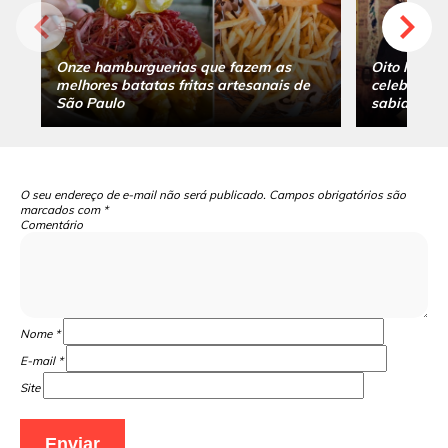
Onze hamburguerias que fazem as
Oito hambu
melhores batatas fritas artesanais de
celebridade
São Paulo
sabia
O seu endereço de e-mail não será publicado.
Campos obrigatórios são
marcados com
*
Comentário
Nome
*
E-mail
*
Site