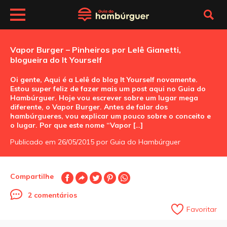
Vapor Burger – Pinheiros por Lelê Gianetti,
blogueira do It Yourself
Oi gente, Aqui é a Lelê do blog It Yourself novamente.
Estou super feliz de fazer mais um post aqui no Guia do
Hambúrguer. Hoje vou escrever sobre um lugar mega
diferente, o Vapor Burger. Antes de falar dos
hambúrgueres, vou explicar um pouco sobre o conceito e
o lugar. Por que este nome “Vapor […]
Publicado em 26/05/2015 por Guia do Hambúrguer
Compartilhe
2 comentários
Favoritar