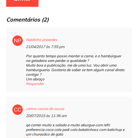
Comentários (2)
Naldinho praxedes
21/04/2017 às 7:55 pm
Por quanto tempo posso manter a carne, e o hambúrguer
na geladeira sem perder a qualidade ?
Muito boa a publicação, me de uma luz. Vou abrir uma
hamburgueria. Gostaria de saber se tem algum canal direto
contigo ?
Um abraço
Responder
carina cassia de souza
20/07/2015 às 11:36 am
qe comer muito x salada e muito aburgue com refri
preferencia coca cola pedi cola batatinhass com katichup e
um churasdco de gato