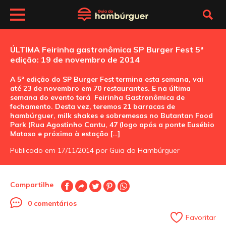
ÚLTIMA Feirinha gastronômica SP Burger Fest 5ª
edição: 19 de novembro de 2014
A 5ª edição do SP Burger Fest termina esta semana, vai
até 23 de novembro em 70 restaurantes. E na última
semana do evento terá Feirinha Gastronômica de
fechamento. Desta vez, teremos 21 barracas de
hambúrguer, milk shakes e sobremesas no Butantan Food
Park (Rua Agostinho Cantu, 47 (logo após a ponte Eusébio
Matoso e próximo à estação […]
Publicado em 17/11/2014 por Guia do Hambúrguer
Compartilhe
0 comentários
Favoritar