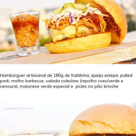
Hambúrguer artesanal de 180g de fraldinha, queijo estepe, pulled
pork, molho barbecue, salada coleslaw (repolho roxo/verde e
cenoura), maionese verde especial e picles no pão brioche