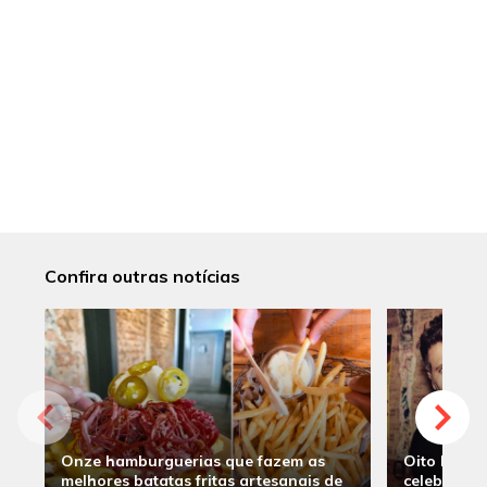
Confira outras notícias
Onze hamburguerias que fazem as
Oito hambu
melhores batatas fritas artesanais de
celebridade