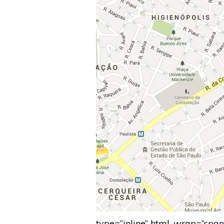
type=”inline” html_wrap=”spa