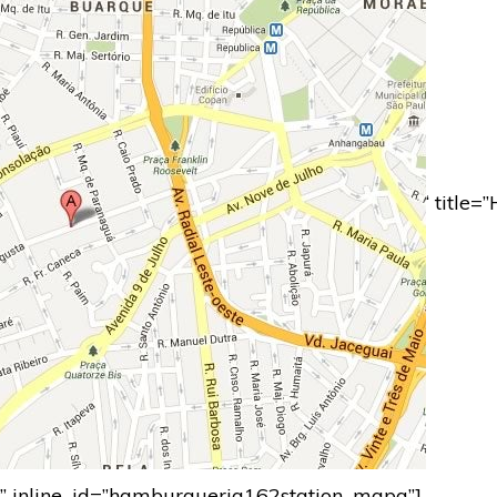
‘ title
n” inline_id=”hamburgueria162station_mapa”]