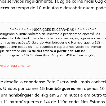
os servidos regularmente, 162g de carne mais 62g de
eres
no tempo de 10 minutos e descobrir quem pode 
***** * * * * * INSCRIÇÕES ENCERRADAS * * * * * *****
Atingimos o limite máximo de inscritos e precisamos encerrá-las
antes da data final. Caso tenha feito sua inscrição, aguarde o e-mai
com as instruções.O Guia do Hambúrguer e a Hamburgueria 162
agradecem todos os interessados e esperamos vocês no evento
que acontece dia
14 de dezembro a partir das 14h na
Hamburgueria 162 Station
(Rua Augusta, 498 – Consolação)
Veja o regulamento
 desafio, o canadense Pete Czerwinski, mais conheci
s Unidos por comer 15
hambúrgueres
em apenas 10 
u um
hambúrguer
de 4kg em 27 minutos e em outro t
11 hambúrgueres e 1/4 de 110g cada. Nos Estados U