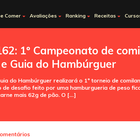
e Comer
Avaliações
Ranking
Receitas
Curso
162: 1º Campeonato de com
 e Guia do Hambúrguer
ia do Hambúrguer realizará o 1º torneio de comilan
o de desafio feito por uma hamburgueria de peso fic
arne mais 62g de pão. O […]
comentários