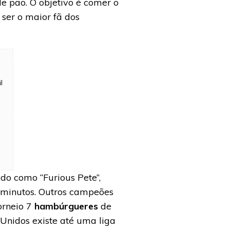
 pão. O objetivo é comer o
ser o maior fã dos
l
do como “Furious Pete”,
minutos. Outros campeões
orneio 7
hambúrgueres
de
nidos existe até uma liga