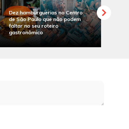
Dez hamburguerias no Centro
de São Paulo que não podem
faltar no seu roteiro
O
gastronômico
s