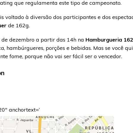
ting que regulamenta este tipo de campeonato.
is voltado à diversão dos participantes e dos espect
uer
de 162g.
4 de dezembro a partir das 14h na
Hamburgueria 162
, hambúrgueres, porções e bebidas. Mas se você qui
te fome, porque não vai ser fácil ser o vencedor.
on
20″ anchortext=’