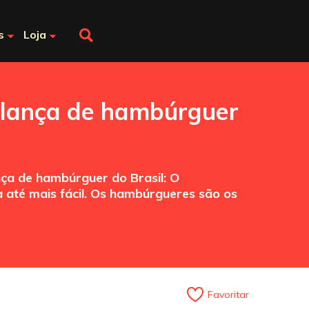
s
Loja
ilança de hambúrguer
ça de hambúrguer do Brasil: O
a até mais fácil. Os hambúrgueres são os
Favoritar