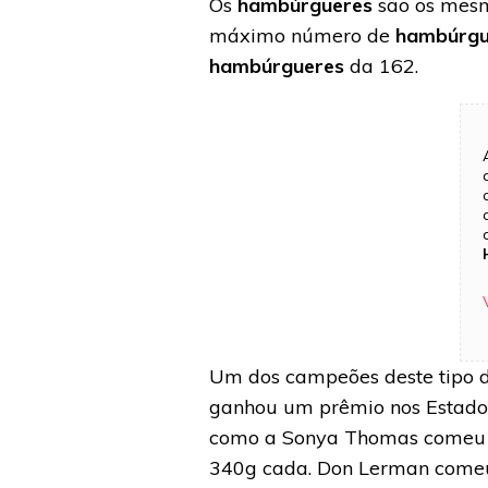
Os
hambúrgueres
são os mesm
máximo número de
hambúrgu
hambúrgueres
da 162.
Um dos campeões deste tipo de
ganhou um prêmio nos Estado
como a Sonya Thomas come
340g cada. Don Lerman comeu 