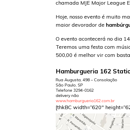
chamada MJE Major League Ea
Hoje, nosso evento é muito ma
maior devorador de
hambúrg
O evento acontecerá no dia 1
Teremos uma festa com música
500,00 é melhor vir com bastan
Hamburgueria 162 Stati
Rua Augusta, 498 – Consolação
São Paulo
,
SP
Telefone
3294-0162
delivery não
www.hamburgueria162.com.br
[thkBC width=”620″ height=”6