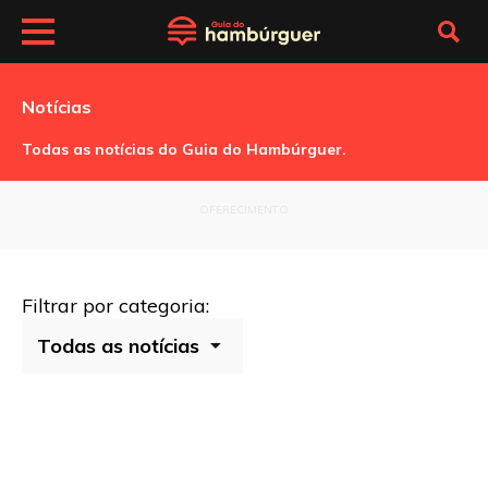
Notícias
SP
Burger
Todas as notícias do Guia do Hambúrguer.
Fest
5ª
edição
OFERECIMENTO
Zena
Caffé
–
SP
Burger
Filtrar por categoria:
Fest
em
maio
de
2013