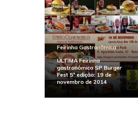
Feirinha Gastronômica
SP Burger Fest 5ª edição
ÚLTIMA Feirinha
gastronômica SP Burger
SP Burger Fest 5ª edição
Fest 5ª edição: 19 de
começa dia 7 de novembro
novembro de 2014
de 2014: confira tudo sobre
o evento