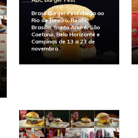
Brasil Burger Fest chega ao
Rio de Janeiro, Recife,
Brasília, Santo André, São
Caetano, Belo Horizonte e
Campinas de 13 a 23 de
novembro