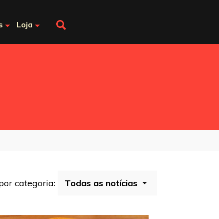
s
Loja
 por categoria: