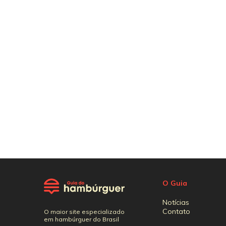
O Guia
Notícias
Contato
O maior site especializado
em hambúrguer do Brasil