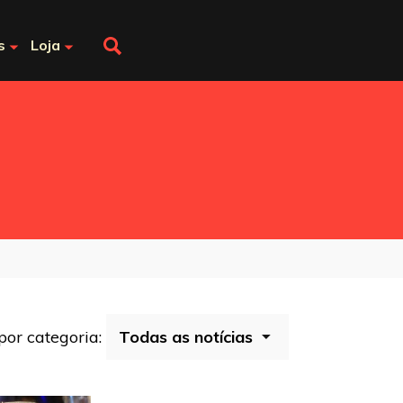
s
Loja
 por categoria: