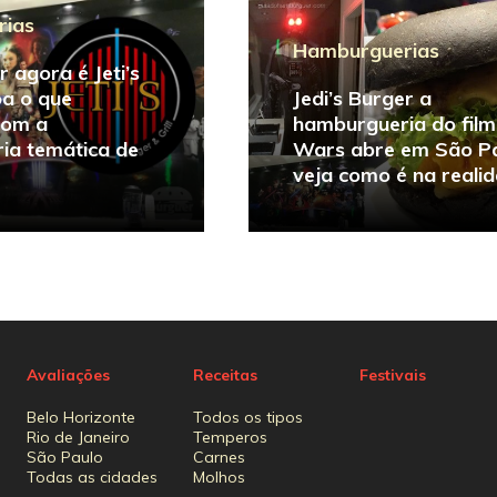
rias
Hamburguerias
r agora é Jeti’s
ba o que
Jedi’s Burger a
com a
hamburgueria do film
ia temática de
Wars abre em São Pa
veja como é na reali
Avaliações
Receitas
Festivais
Belo Horizonte
Todos os tipos
Rio de Janeiro
Temperos
São Paulo
Carnes
Todas as cidades
Molhos