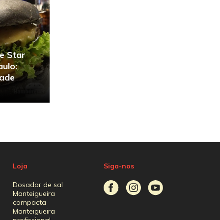
e Star
ulo:
dade
Loja
Siga-nos
Dosador de sal
Manteigueira
compacta
Manteigueira