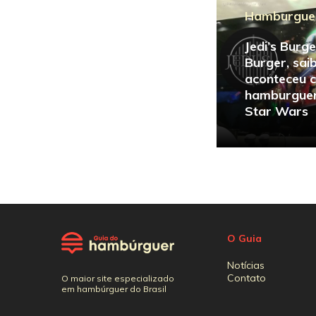
Hamburgue
Jedi’s Burge
Burger, sai
aconteceu 
hamburguer
Star Wars
O Guia
Notícias
Contato
O maior site especializado
em hambúrguer do Brasil