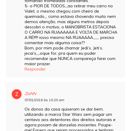
tomando trombadas constantes.
5- o PIOR DE TODOS,,,ao retirar meu carro no
Valet, o mesmo chegou com cheiro de
queimado,,, como estava chovendo muito nem
demos atenção, mas alguns metros depois
descobri o motivo, o MANOBRISTA ESTACIONA
O CARRO NA RUAAAAAA E VOLTA DE MARCHA
A RÉ!!!!! issso mesmo NA RUAAAAA,,,,,,, preciso
comentar mais alguma coisa??
Bom, por mim pode chamar Jedi’s, Jeti’s,
jecai’s,,,,oque for, pra quem eu puder
recomendar que NUNCA compareça farei com
maior prazer.
Responder
ZioNN
07/01/2016 às 10:20 am
Os donos da casa quiseram se dar bem,
utilizando a marca Star Wars sem pagar um
centavo aos detentores dos direitos autorais e
agora posam de donzelas inocentes. Poupe-
me! Espero que sejam processados e tenham