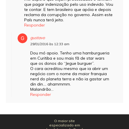
que pagar indenização pelo uso indevido. Vou
te contar. E tem brasileiro que apóia e depois
reclama da corrupção no governo. Assim este
País nunca terá jeito.
Responder
gustavo
29/01/2016 às 12:33 am
Dou mó apoio. Tenho uma hamburgueria
em Curitiba e sou mais fã de star wars
que os donos do “Jegue burguer”.
O cara acreditou mesmo que ia abrir um
negócio com o nome da maior franquia
nerd do planeta terra e não ia gastar um
din din…. ahammmm.
Malandrão…
Responder
O maior site
especializado em