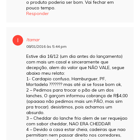
o produto poderia ser bom. Vai fechar em
pouco tempo.
Responder
Itamar
08/01/2016 às 5:44 pm
Estive dia 16/12 (um dia antes do lançamento)
com mais um casal e sinceramente que
decepção, alem do valor que NÃO VALE, segue
abaixo meu relato:
1- Cardapio confuso, Hamburguer, PF,
Mortadela ??????? mas até ai se fosse bom ok,
2 – Pedimos para trocar o pão de um dos
lanches, O garçom informou cobrança de R$4,00
(opaaaa não pedimos mais um PÃO, mas sim
pra trocar). desistimos, pois achamos um
absurdo.
3 – Cheddar do lanche frio alem de ser requeijao
com sabor cheddar, NAO ERA CHEDDAR
4 – Devido a casa estar cheia, cadeiras que nao
permitiam nem passar direito nos corredores,