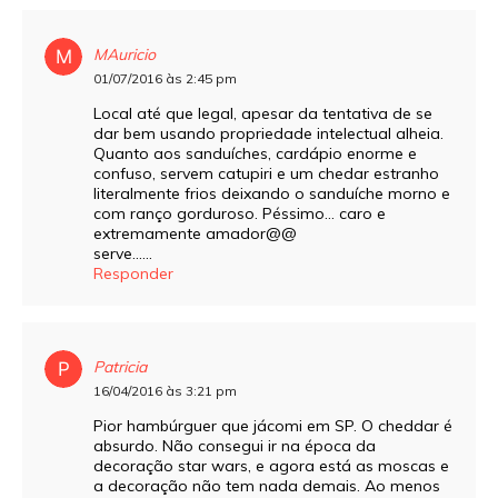
MAuricio
01/07/2016 às 2:45 pm
Local até que legal, apesar da tentativa de se
dar bem usando propriedade intelectual alheia.
Quanto aos sanduíches, cardápio enorme e
confuso, servem catupiri e um chedar estranho
literalmente frios deixando o sanduíche morno e
com ranço gorduroso. Péssimo… caro e
extremamente amador@@
serve……
Responder
Patricia
16/04/2016 às 3:21 pm
Pior hambúrguer que jácomi em SP. O cheddar é
absurdo. Não consegui ir na época da
decoração star wars, e agora está as moscas e
a decoração não tem nada demais. Ao menos