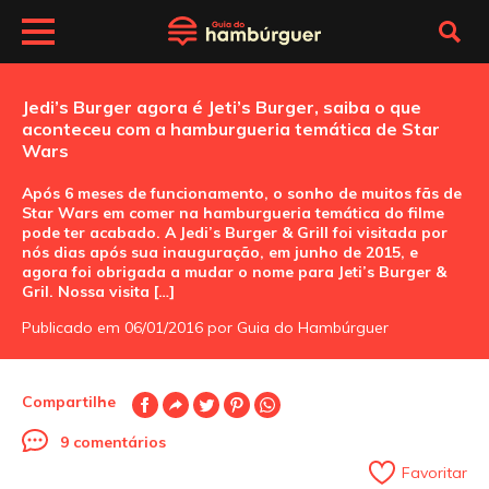
Jedi’s Burger agora é Jeti’s Burger, saiba o que
aconteceu com a hamburgueria temática de Star
Wars
Após 6 meses de funcionamento, o sonho de muitos fãs de
Star Wars em comer na hamburgueria temática do filme
pode ter acabado. A Jedi’s Burger & Grill foi visitada por
nós dias após sua inauguração, em junho de 2015, e
agora foi obrigada a mudar o nome para Jeti’s Burger &
Gril. Nossa visita […]
Publicado em 06/01/2016 por Guia do Hambúrguer
Compartilhe
9 comentários
Favoritar