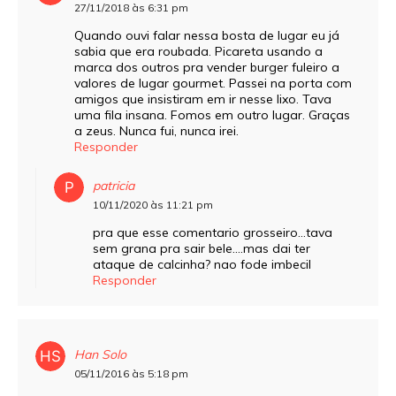
27/11/2018 às 6:31 pm
Quando ouvi falar nessa bosta de lugar eu já
sabia que era roubada. Picareta usando a
marca dos outros pra vender burger fuleiro a
valores de lugar gourmet. Passei na porta com
amigos que insistiram em ir nesse lixo. Tava
uma fila insana. Fomos em outro lugar. Graças
a zeus. Nunca fui, nunca irei.
Responder
patricia
10/11/2020 às 11:21 pm
pra que esse comentario grosseiro…tava
sem grana pra sair bele….mas dai ter
ataque de calcinha? nao fode imbecil
Responder
Han Solo
05/11/2016 às 5:18 pm