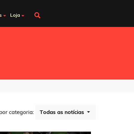
s
Loja
 por categoria: