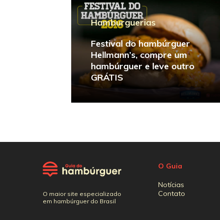
Hamburguerias
Festival do hambúrguer
Hellmann’s, compre um
hambúrguer e leve outro
GRÁTIS
O Guia
Notícias
Contato
O maior site especializado
em hambúrguer do Brasil