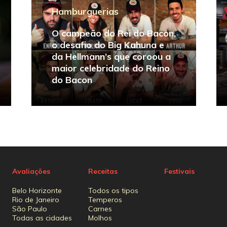
Hamburguerias
O campeão do Rei do Bacon,
o desafio do Big Kahuna e
da Hellmann’s que coroou a
maior celebridade do Reino
do Bacon
Avaliações
Receitas
Festivais
Belo Horizonte
Todos os tipos
Rio de Janeiro
Temperos
São Paulo
Carnes
Todas as cidades
Molhos