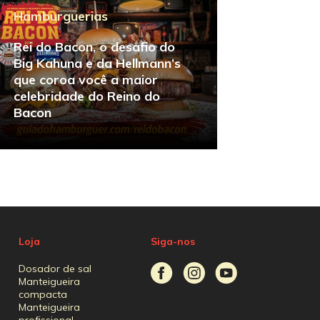
Hamburguerias
Rei do Bacon, o desafio do
Big Kahuna e da Hellmann’s
que coroa você a maior
celebridade do Reino do
Bacon
Loja
Siga-nos
Dosador de sal
Manteigueira
compacta
Manteigueira