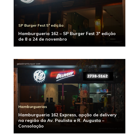
SP Burger Fest 5ª edição
Hamburgueria 162 – SP Burger Fest 3ª edição
de 8 a 24 de novembro
Hamburguerias
Hamburgueria 162 Express, opção de delivery
na região da Av. Paulista e R. Augusta –
Hamburguerias
Consolação
Ranking 2011: Os melhores hambúrgueres de
Hamburguerias
São Paulo