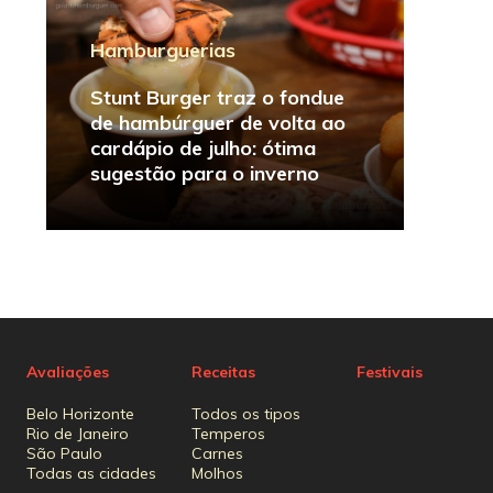
Hamburguerias
Stunt Burger traz o fondue
de hambúrguer de volta ao
cardápio de julho: ótima
sugestão para o inverno
Avaliações
Receitas
Festivais
Belo Horizonte
Todos os tipos
Rio de Janeiro
Temperos
São Paulo
Carnes
Todas as cidades
Molhos