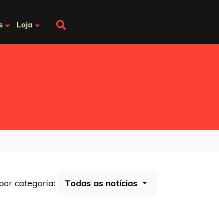
s
Loja
 por categoria: