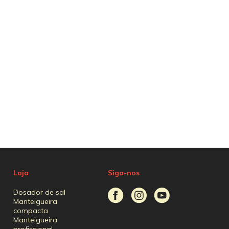
Loja
Siga-nos
Dosador de sal
Manteigueira
compacta
Manteigueira