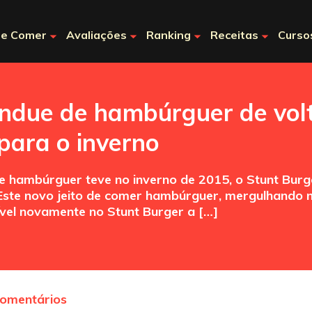
e Comer
Avaliações
Ranking
Receitas
Curso
ondue de hambúrguer de vol
para o inverno
 hambúrguer teve no inverno de 2015, o Stunt Burge
Este novo jeito de comer hambúrguer, mergulhando 
nível novamente no Stunt Burger a […]
comentários