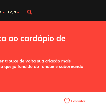
s
Loja
ta ao cardápio de
r trouxe de volta sua criação mais
no queijo fundido do fondue e saboreando
Favoritar