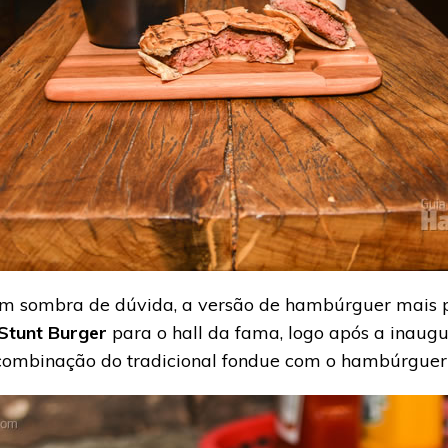
em sombra de dúvida, a versão de hambúrguer mais pe
Stunt Burger
para o hall da fama, logo após a inaugu
combinação do tradicional fondue com o hambúrguer